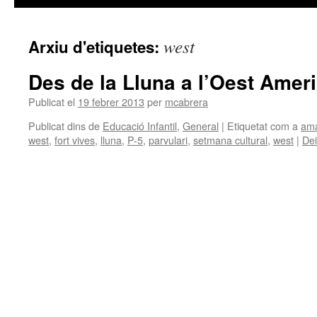
west
Arxiu d'etiquetes:
Des de la Lluna a l’Oest Ameri
Publicat el
19 febrer 2013
per
mcabrera
Publicat dins de
Educació Infantil
,
General
|
Etiquetat com a
ama
west
,
fort vives
,
lluna
,
P-5
,
parvulari
,
setmana cultural
,
west
|
Dei