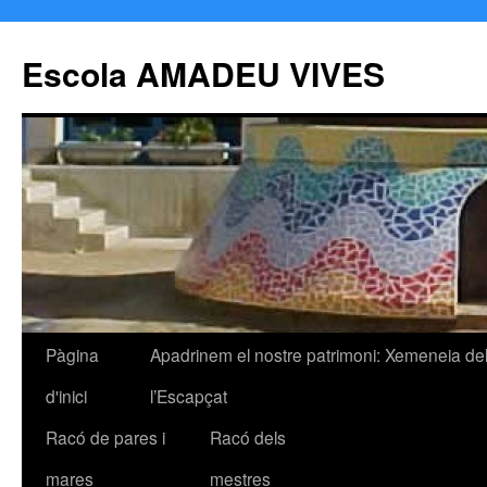
Escola AMADEU VIVES
Pàgina
Apadrinem el nostre patrimoni: Xemeneia de
Vés
d'inici
l’Escapçat
al
Racó de pares i
Racó dels
contingut
mares
mestres