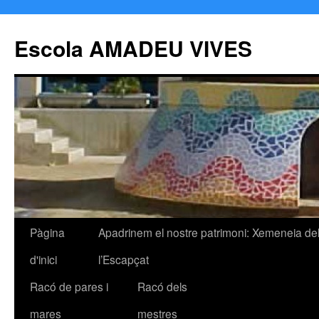
Escola AMADEU VIVES
Pàgina
Apadrinem el nostre patrimoni: Xemeneia de
Vés
d'inici
l’Escapçat
al
Racó de pares i
Racó dels
contingut
mares
mestres