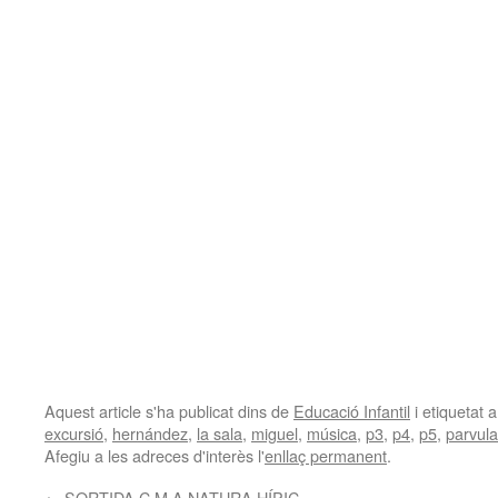
Aquest article s'ha publicat dins de
Educació Infantil
i etiquetat
excursió
,
hernández
,
la sala
,
miguel
,
música
,
p3
,
p4
,
p5
,
parvula
Afegiu a les adreces d'interès l'
enllaç permanent
.
←
SORTIDA C.M A NATURA HÍPIC