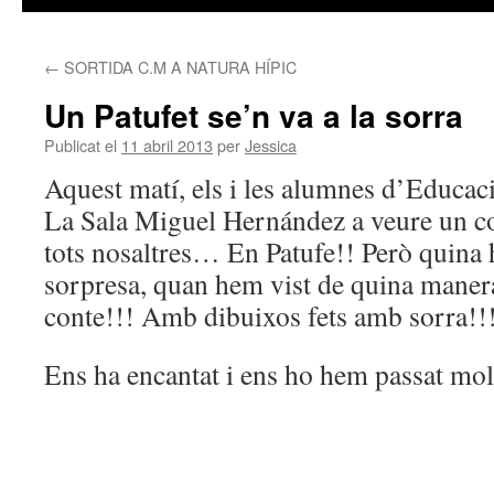
←
SORTIDA C.M A NATURA HÍPIC
Un Patufet se’n va a la sorra
Publicat el
11 abril 2013
per
Jessica
Aquest matí, els i les alumnes d’Educaci
La Sala Miguel Hernández a veure un c
tots nosaltres… En Patufe!! Però quina h
sorpresa, quan hem vist de quina manera
conte!!! Amb dibuixos fets amb sorra!!
Ens ha encantat i ens ho hem passat mol