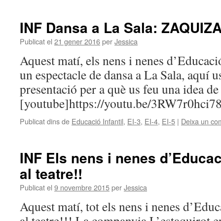
INF Dansa a La Sala: ZAQUIZ
Publicat el
21 gener 2016
per
Jessica
Aquest matí, els nens i nenes d’Educació
un espectacle de dansa a La Sala, aquí u
presentació per a què us feu una idea de 
[youtube]https://youtu.be/3RW7r0hci78
Publicat dins de
Educació Infantil
,
EI-3
,
EI-4
,
EI-5
|
Deixa un co
INF Els nens i nenes d’Educac
al teatre!!
Publicat el
9 novembre 2015
per
Jessica
Aquest matí, tot els nens i nenes d’Educ
al teatre!!! La companyia L’estaquirot e