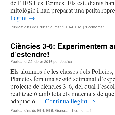
de l’IES Les Termes. Els estudiants han 
mitològic i han preparat una petita rep
llegint
→
Publicat dins de
Educació Infantil
,
EI-4
,
EI-5
|
1 comentari
Ciències 3-6: Experimentem a
d’estendre!
Publicat el
22 febrer 2016
per
Jessica
Els alumnes de les classes dels Policies,
Planetes fem una sessió setmanal d’expe
projecte de ciències 3-6, del qual l’esco
realització amb tots els materials de q
adaptació …
Continua llegint
→
Publicat dins de
EI-4
,
EI-5
,
General
|
1 comentari