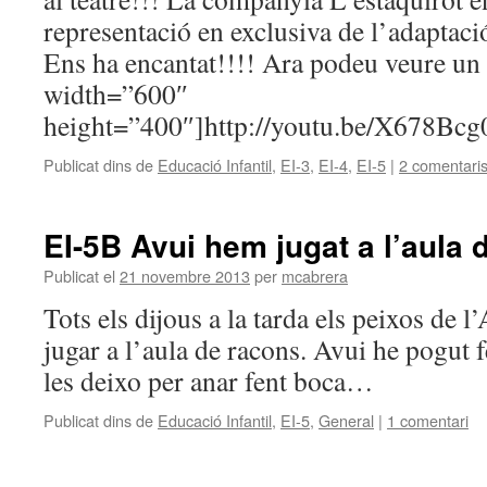
representació en exclusiva de l’adaptació
Ens ha encantat!!!! Ara podeu veure un
width=”600″
height=”400″]http://youtu.be/X678Bcg
Publicat dins de
Educació Infantil
,
EI-3
,
EI-4
,
EI-5
|
2 comentari
EI-5B Avui hem jugat a l’aula d
Publicat el
21 novembre 2013
per
mcabrera
Tots els dijous a la tarda els peixos de
jugar a l’aula de racons. Avui he pogut f
les deixo per anar fent boca…
Publicat dins de
Educació Infantil
,
EI-5
,
General
|
1 comentari