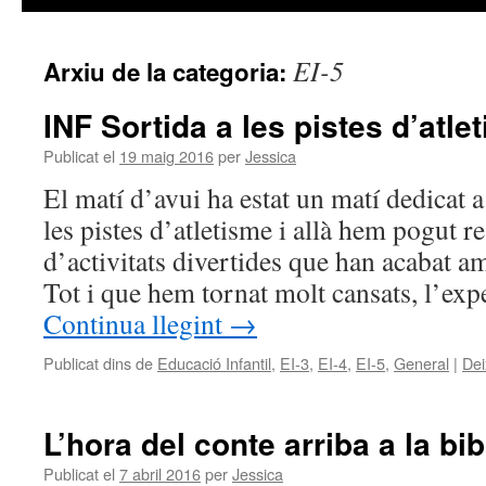
EI-5
Arxiu de la categoria:
INF Sortida a les pistes d’atle
Publicat el
19 maig 2016
per
Jessica
El matí d’avui ha estat un matí dedicat a
les pistes d’atletisme i allà hem pogut re
d’activitats divertides que han acabat am
Tot i que hem tornat molt cansats, l’ex
Continua llegint
→
Publicat dins de
Educació Infantil
,
EI-3
,
EI-4
,
EI-5
,
General
|
Dei
L’hora del conte arriba a la bi
Publicat el
7 abril 2016
per
Jessica