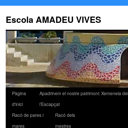
Escola AMADEU VIVES
Pàgina
Apadrinem el nostre patrimoni: Xemeneia de
Vés
d'inici
l’Escapçat
al
Racó de pares i
Racó dels
contingut
mares
mestres