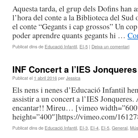
Aquesta tarda, el grup dels Dofins han as
l’hora del conte a la Biblioteca del Sud
el conte “Gegants i cap grossos” Un cop
poder aprendre quants gegants hi …
Con
Publicat dins de
Educació Infantil
,
EI-5
|
Deixa un comentari
INF Concert a l’IES Jonqueres
Publicat el
1 abril 2016
per
Jessica
Els nens i nenes d’Educació Infantil hem
assistir a un concert a l’IES Jonqueres. 
encantar!! Mireu… [vimeo width=”600
height=”400″]https://vimeo.com/1612
Publicat dins de
Educació Infantil
,
EI-3
,
EI-4
,
EI-5
,
General
,
Mús