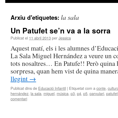
la sala
Arxiu d'etiquetes:
Un Patufet se’n va a la sorra
Publicat el
11 abril 2013
per
Jessica
Aquest matí, els i les alumnes d’Educaci
La Sala Miguel Hernández a veure un c
tots nosaltres… En Patufe!! Però quina h
sorpresa, quan hem vist de quina mane
llegint
→
Publicat dins de
Educació Infantil
|
Etiquetat com a
conte
,
cultur
hernández
,
la sala
,
miguel
,
música
,
p3
,
p4
,
p5
,
parvulari
,
patufet
comentari