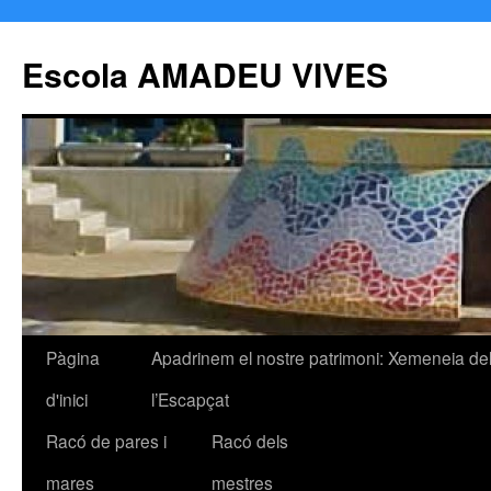
Escola AMADEU VIVES
Pàgina
Apadrinem el nostre patrimoni: Xemeneia de
Vés
d'inici
l’Escapçat
al
Racó de pares i
Racó dels
contingut
mares
mestres