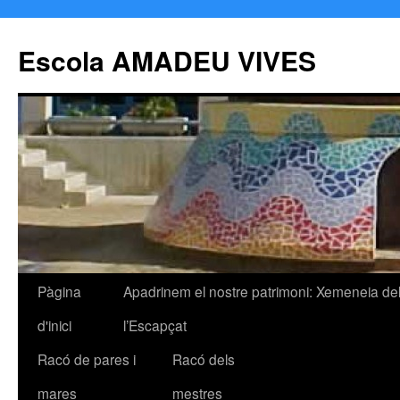
Escola AMADEU VIVES
Pàgina
Apadrinem el nostre patrimoni: Xemeneia de
Vés
d'inici
l’Escapçat
al
Racó de pares i
Racó dels
contingut
mares
mestres