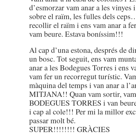
d’esmorzar vam anar a les vinyes i
sobre el raïm, les fulles dels cep
recollir el raïm i ens vam anar a f
vam beure. Estava boníssim!!!
Al cap d’una estona, després de di
un bosc. Tot seguit, ens vam munta
anar a les Bodegues Torres i ens v
vam fer un recorregut turístic. Va
màquina del temps i van anar a l’
MITJANA!! Quan vam sortir, vam v
BODEGUES TORRES i van beure m
i cap al cole!!! Per mi la millor e
passar molt bé.
SUPER!!!!!!!! GRÀCIES