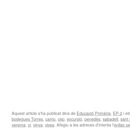
Aquest article s'ha publicat dins de
Educació Primària
,
EP-2
i e
bodegues Torres
,
camp
,
cep
,
excursió
,
penedès
,
sabadell
,
sant 
verema
,
vi
,
vinya
,
vives
. Afegiu a les adreces d'interès l'
enllaç p