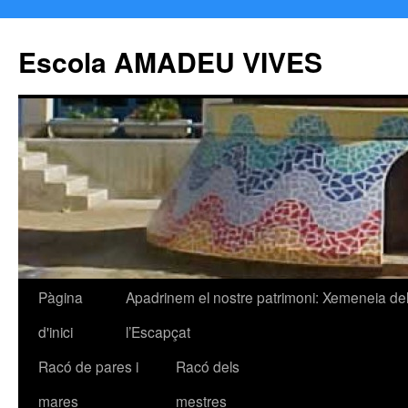
Escola AMADEU VIVES
Pàgina
Apadrinem el nostre patrimoni: Xemeneia de
Vés
d'inici
l’Escapçat
al
Racó de pares i
Racó dels
contingut
mares
mestres