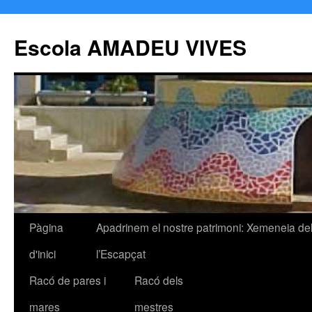
Escola AMADEU VIVES
Pàgina
Apadrinem el nostre patrimoni: Xemeneia de
Vés
d'inici
l’Escapçat
al
Racó de pares i
Racó dels
contingut
mares
mestres