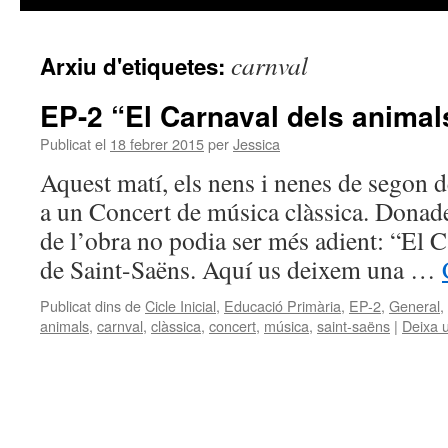
carnval
Arxiu d'etiquetes:
EP-2 “El Carnaval dels animal
Publicat el
18 febrer 2015
per
Jessica
Aquest matí, els nens i nenes de segon d
a un Concert de música clàssica. Donades
de l’obra no podia ser més adient: “El 
de Saint-Saëns. Aquí us deixem una …
Publicat dins de
Cicle Inicial
,
Educació Primària
,
EP-2
,
General
,
animals
,
carnval
,
clàssica
,
concert
,
música
,
saint-saëns
|
Deixa 