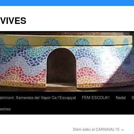
 VIVES
atrimoni: Xemeneia del Vapor Ca l’Escapçat
FEM ESCOLA!!
Nadal
S
estres
Diem adéu al CARNAVAL’15
→