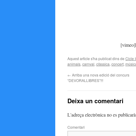
[vimeo]
Aquest article s'ha publicat dins de
Cicle I
animals
,
carnval
,
clàssica
,
concert
,
músic
←
Arriba una nova edició del concurs
“DEVORALLIBRES”!!!
Deixa un comentari
L'adreça electrònica no es publicarà
Comentari