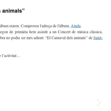
s animals”
 àlbum extern. Comproveu l'adreça de l'àlbum.
Ajuda
.
segon de primària hem assistit a un Concert de música clàssica.
’obra no podia ser més adient: “El Carnaval dels animals” de
Saint-
 l’activitat…