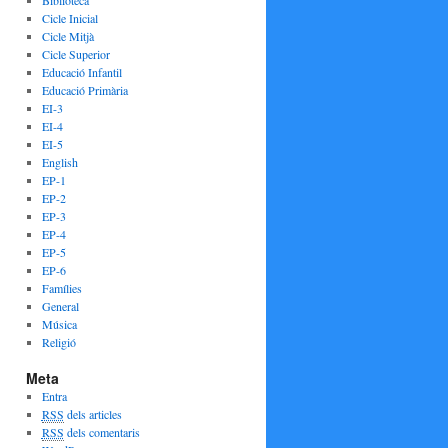
Cicle Inicial
Cicle Mitjà
Cicle Superior
Educació Infantil
Educació Primària
EI-3
EI-4
EI-5
English
EP-1
EP-2
EP-3
EP-4
EP-5
EP-6
Famílies
General
Música
Religió
Meta
Entra
RSS
dels articles
RSS
dels comentaris