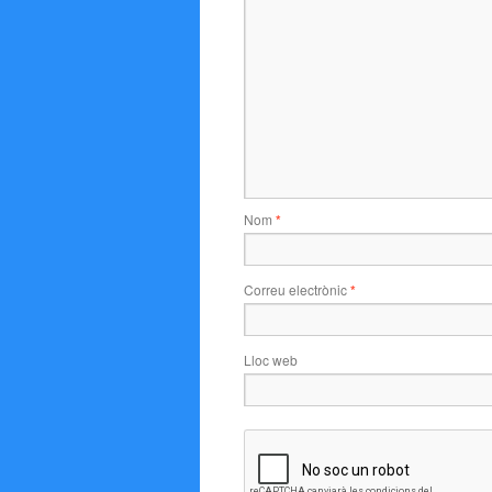
Nom
*
Correu electrònic
*
Lloc web