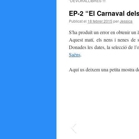
“DEVORALLIBRES”!!!
EP-2 “El Carnaval del
Publicat el
18 febrer 2015
per
Jessica
S'ha produït un error en obtenir un
Aquest matí, els nens i nenes de 
Donades les dates, la selecció de l
Saëns
.
Aquí us deixem una petita mostra de