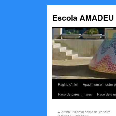
Escola AMADEU
Pàgina d'inici
Apadrinem el nostre p
Vés
Racó de pares i mares
Racó dels m
al
contingut
←
Arriba una nova edició del concurs