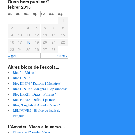
Quan hem publicat?
febrer 2015
dl.
dt.
dc.
dj.
dv.
ds.
dg.
1
2
3
4
5
6
7
8
9
10
11
12
13
14
15
16
17
18
19
20
21
22
23
24
25
26
27
28
« gen.
març »
Altres blocs de l'escola...
Bloc "+ Música"
Bloc EINF3
Bloc EINF4 "Taurons i Monstres"
Bloc EINF5 "Grangers i Exploradors"
Bloc EPRI1 "Dracs i Policies"
Bloc EPRI2 "Dofins i planetes"
Blog "English at Amadeu Vives"
RELIVIVES "El bloc de l'aula de
Religió"
L’Amadeu Vives a la xarxa…
El web de l’Amadeu Vives