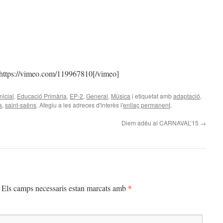
https://vimeo.com/119967810[/vimeo]
nicial
,
Educació Primària
,
EP-2
,
General
,
Música
i etiquetat amb
adaptació
,
a
,
saint-saëns
. Afegiu a les adreces d'interès l'
enllaç permanent
.
Diem adéu al CARNAVAL’15
→
*
Els camps necessaris estan marcats amb