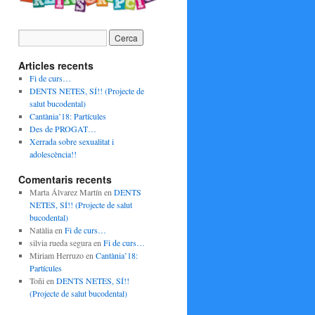
Articles recents
Fi de curs…
DENTS NETES, SÍ!! (Projecte de
salut bucodental)
Cantània’18: Partícules
Des de PROGAT…
Xerrada sobre sexualitat i
adolescència!!
Comentaris recents
Marta Álvarez Martín
en
DENTS
NETES, SÍ!! (Projecte de salut
bucodental)
Natàlia
en
Fi de curs…
silvia rueda segura
en
Fi de curs…
Miriam Herruzo
en
Cantània’18:
Partícules
Toñi
en
DENTS NETES, SÍ!!
(Projecte de salut bucodental)