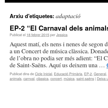
adaptació
Arxiu d'etiquetes:
EP-2 “El Carnaval dels animal
Publicat el
18 febrer 2015
per
Jessica
Aquest matí, els nens i nenes de segon d
a un Concert de música clàssica. Donades
de l’obra no podia ser més adient: “El 
de Saint-Saëns. Aquí us deixem una …
Publicat dins de
Cicle Inicial
,
Educació Primària
,
EP-2
,
General
,
animals
,
carnval
,
clàssica
,
concert
,
música
,
saint-saëns
|
Deixa 