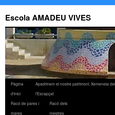
Escola AMADEU VIVES
Pàgina
Apadrinem el nostre patrimoni: Xemeneia de
Vés
d'inici
l’Escapçat
al
Racó de pares i
Racó dels
contingut
mares
mestres