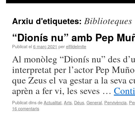
Biblioteques
Arxiu d'etiquetes:
“Dionís nu” amb Pep Mu
Publicat el
6 març 2021
per
elfildelmite
Al monòleg “Dionís nu” des d’u
interpretat per l’actor Pep Muñoz
que Zeus el va gestar a la seva c
aprèn a fer vi, les seves …
Conti
Publicat dins de
Actualitat
,
Arts
,
Déus
,
General
,
Pervivència
,
Per
16 comentaris