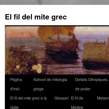
El fil del mite grec
Pàgina
Kahoot de mitologia
Deïtats Olímpiques, 
Vés
d'inici
grega
de poder
al
El fil del mite grec a la
Glossari
El fil de
Metamo
contingut
ràdio
Medea