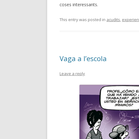
coses interessants.
This entry was posted in
acudits
,
experien
Vaga a l’escola
Leave a reply