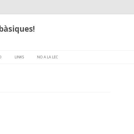
bàsiques!
Skip
to
O
LINKS
NO A LA LEC
content