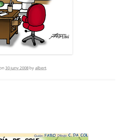
on
30 juny 2008
by
albert
.