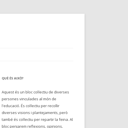
QUÈ ÉS AIXÒ?
Aquest és un bloc col·lectiu de diverses
persones vinculades al món de
l'educació. És col·lectiu per recollir
diverses visions i plantejaments, però
també és col·lectiu per repartir la feina. Al
bloc penjarem reflexions, opinions,