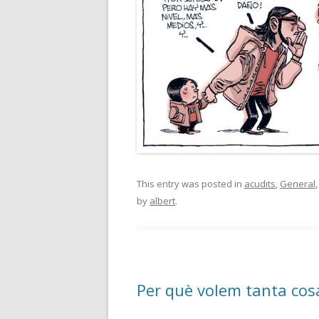
This entry was posted in
acudits
,
General
by
albert
.
Per què volem tanta cosa 