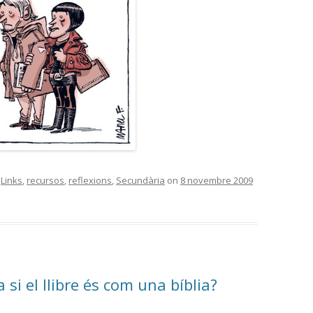
,
Links
,
recursos
,
reflexions
,
Secundària
on
8 novembre 2009
si el llibre és com una bíblia?