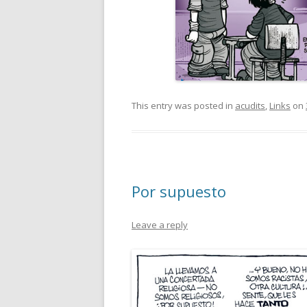
This entry was posted in
acudits
,
Links
on
Por supuesto
Leave a reply