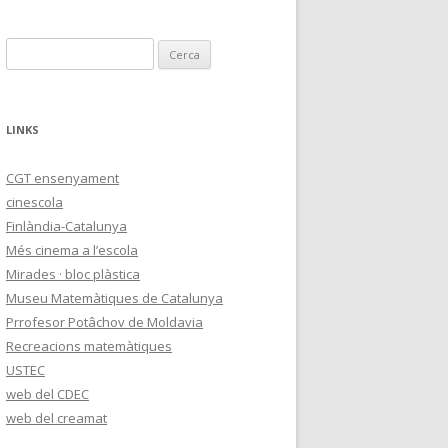
C
e
r
c
LINKS
a
:
CGT ensenyament
cinescola
Finlàndia-Catalunya
Més cinema a l’escola
Mirades · bloc plàstica
Museu Matemàtiques de Catalunya
Prrofesor Potâchov de Moldavia
Recreacions matemàtiques
USTEC
web del CDEC
web del creamat