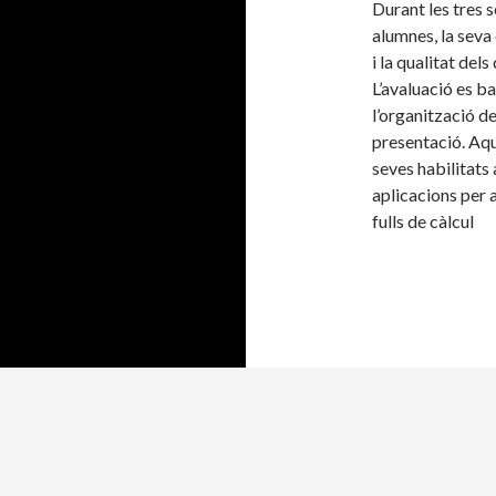
Durant les tres s
alumnes, la seva
i la qualitat del
L’avaluació es bas
l’organització de
presentació. Aq
seves habilitats
aplicacions per 
fulls de càlcul