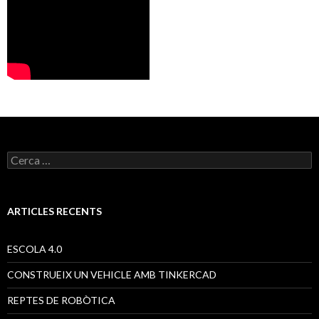
C
e
r
c
a
ARTICLES RECENTS
:
ESCOLA 4.0
CONSTRUEIX UN VEHICLE AMB TINKERCAD
REPTES DE ROBÒTICA