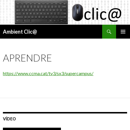
Cerca
Ambient Clic@
VÉS
MENÚ
AL
PRINCI
CONTINGUT
APRENDRE
https://www.ccma.cat/tv3/sx3/supercampus/
VÍDEO