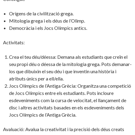
Orígens de la civilització grega.
Mitologia grega i els déus de l’Olimp.
Democràcia i els Jocs Olímpics antics.
Activitats:
Crea el teu déu/déessa: Demana als estudiants que creïn el
seu propi déu o déessa de la mitologia grega. Pots demanar-
los que dibuixin el seu déu i que inventin una història i
atributs únics per a ell/ella.
Jocs Olímpics de l’Antiga Grècia: Organitza una competició
de Jocs Olímpics entre els estudiants. Pots incloure
esdeveniments com la cursa de velocitat, el llançament de
disc i altres activitats basades en els esdeveniments dels
Jocs Olímpics de l’Antiga Grècia.
Avaluació: Avalua la creativitat i la precisió dels déus creats