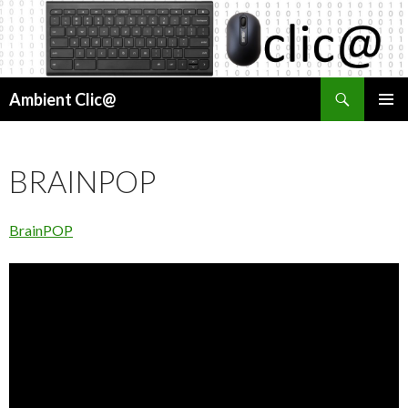
Cerca
Ambient Clic@
VÉS
MENÚ
AL
PRINCI
CONTINGUT
BRAINPOP
BrainPOP