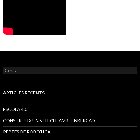
C
e
r
c
a
ARTICLES RECENTS
:
ESCOLA 4.0
CONSTRUEIX UN VEHICLE AMB TINKERCAD
REPTES DE ROBÒTICA