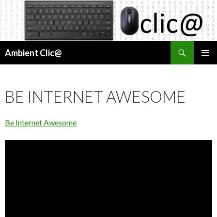
Cerca
Ambient Clic@
VÉS
MENÚ
AL
PRINCI
CONTINGUT
BE INTERNET AWESOME
Be Internet Awesome