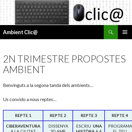
Cerca
Ambient Clic@
VÉS
MENÚ
AL
PRINCI
CONTINGUT
2N TRIMESTRE PROPOSTES
AMBIENT
Benvinguts a la segona tanda dels ambients…
Us convido a nous reptes…
REPTE 1
REPTE 2
REPTE 3
REPTE 4
CIBERAVENTURA
DISSENYA
ESCRIU
UNA
PROGRAM
A LA CIUTAT
3D AMB
HISTÒRA
A 4
EL TEU