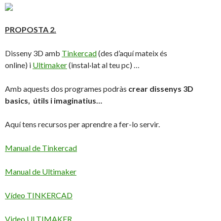
PROPOSTA 2.
Disseny
3D
amb
Tinkercad
(des d’aquí mateix és
online)
i
Ultimaker
(instal·lat al teu pc)
​…
Amb aquests dos programes podràs
crear dissenys 3D
basics, útils i imaginatius…
Aquí tens recursos per aprendre a fer-lo servir.
Manual de Tinkercad
Manual de Ultimaker
Vídeo TINKERCAD
Video ULTIMAKER