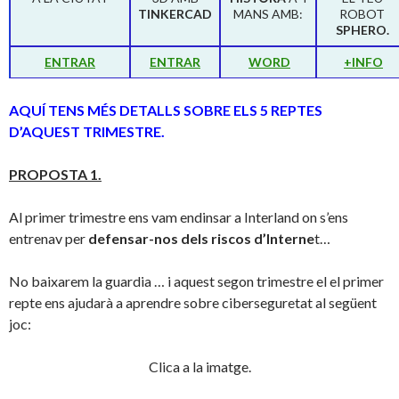
TINKERCAD
MANS AMB:
ROBOT
SPHERO.
ENTRAR
ENTRAR
WORD
+INFO
AQUÍ TENS MÉS DETALLS SOBRE ELS 5 REPTES
D’AQUEST TRIMESTRE.
PROPOSTA 1.
Al primer trimestre ens vam endinsar a Interland on s’ens
entrenav per
defensar-nos dels riscos d’Interne
t…
No baixarem la guardia … i aquest segon trimestre el el primer
repte ens ajudarà a aprendre sobre ciberseguretat al següent
joc:
Clica a la imatge.