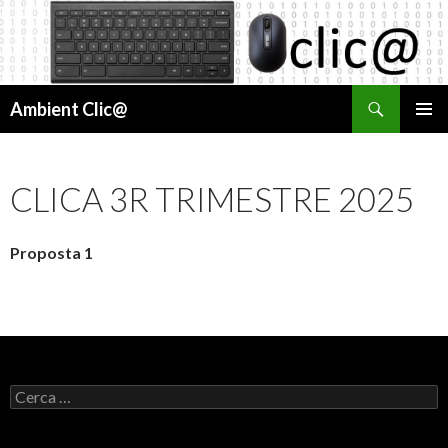
Cerca
Ambient Clic@
VÉS
MENÚ
AL
PRINCI
CONTINGUT
CLICA 3R TRIMESTRE 2025
Proposta 1
C
e
r
c