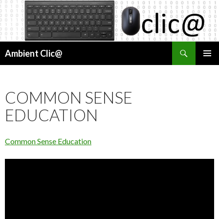
Cerca
Ambient Clic@
VÉS
MENÚ
AL
PRINCI
CONTINGUT
COMMON SENSE
EDUCATION
Common Sense Education