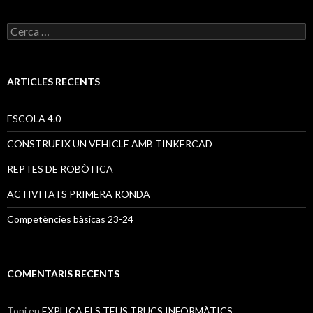
C
e
r
c
a
ARTICLES RECENTS
:
ESCOLA 4.0
CONSTRUEIX UN VEHICLE AMB TINKERCAD
REPTES DE ROBÒTICA
ACTIVITATS PRIMERA RONDA
Competències bàsicas 23-24
COMENTARIS RECENTS
Toni
en
EXPLICA ELS TEUS TRUCS INFORMÀTICS