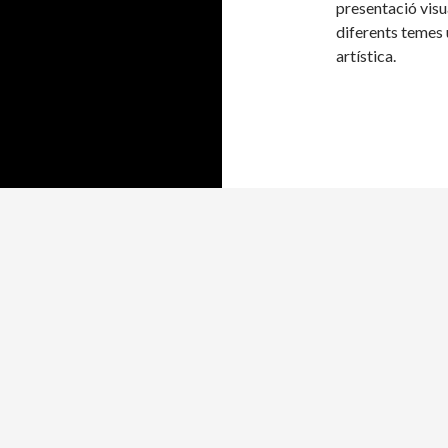
presentació vis
diferents temes u
artística.