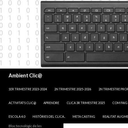
Cerca
Ambient Clic@
VÉS AL CONTINGUT
1ER TRIMESTRE 2023-2024
2N TRIMESTRE 2025-2026
2N TRIMESTRE PRO
ACTIVITATS CLIC@
APRENDRE
CLICA 3R TRIMESTRE 2025
COM FAIG 
ESCOLA 4.0
HISTÒRIES DEL CLICA..
META CASTING
REALITAT AUGM
Bloc tecnològic de les