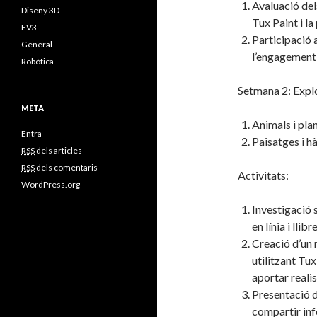
Avaluació dels
Diseny 3D
Tux Paint i la
EV3
Participació a
General
l’engagement 
Robòtica
Setmana 2: Expl
META
Animals i plan
Entra
Paisatges i hà
RSS
dels articles
RSS
dels comentaris
Activitats:
WordPress.org
Investigació 
en línia i llib
Creació d’un 
utilitzant Tux
aportar realis
Presentació d
compartir inf