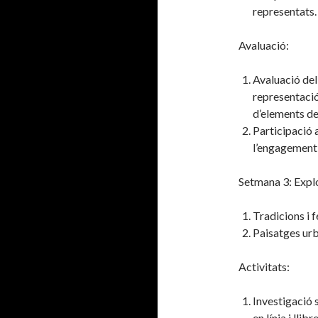
representats.
Avaluació:
Avaluació del 
representació,
d’elements de
Participació 
l’engagement 
Setmana 3: Explo
Tradicions i 
Paisatges ur
Activitats:
Investigació 
en línia i llib