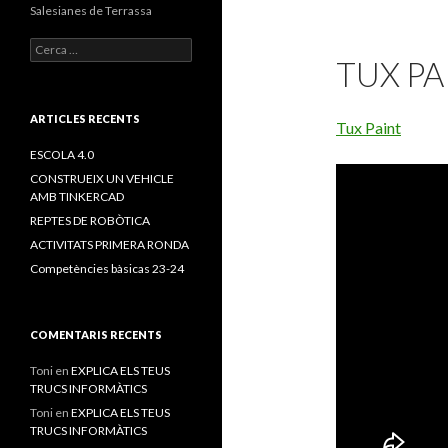
Salesianes de Terrassa
C
TUX PA
e
r
c
a
ARTICLES RECENTS
Tux Paint
:
ESCOLA 4.0
CONSTRUEIX UN VEHICLE
AMB TINKERCAD
REPTES DE ROBÒTICA
ACTIVITATS PRIMERA RONDA
Competències bàsicas 23-24
COMENTARIS RECENTS
Toni
en
EXPLICA ELS TEUS
TRUCS INFORMÀTICS
Toni
en
EXPLICA ELS TEUS
TRUCS INFORMÀTICS