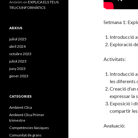
Anònim
en
EXPLICA ELS TEUS
TRUCS INFORMÀTICS
Setmana 1: Explo
ARXIUS
Introducció a 
juliol 2025
Exploració del
abril 2024
octubre 2023
Activitats:
juliol 2023
juny 2023
Introducció a
gener 2023
les diferents
Creació d’un d
expressar la s
CATEGORIES
Exposició i d
Ambient Clica
compartir les
Ambient Clica Primer
trimestre
Avaluació:
Competències bàsiques
Comunitat de grans