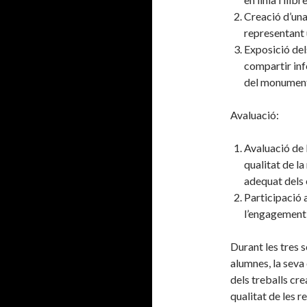
Creació d’una
representant
Exposició del
compartir inf
del monument
Avaluació:
Avaluació de 
qualitat de la
adequat dels 
Participació a
l’engagement 
Durant les tres s
alumnes, la seva 
dels treballs cre
qualitat de les r