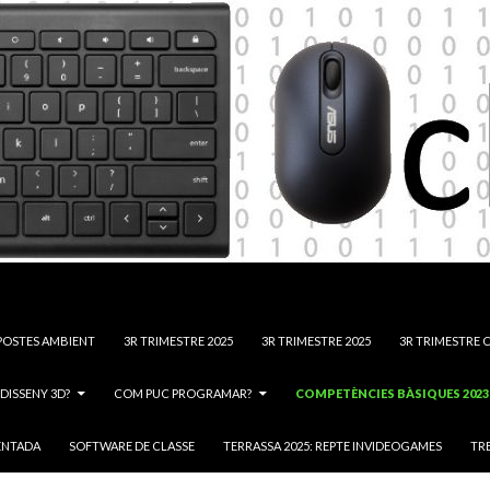
POSTES AMBIENT
3R TRIMESTRE 2025
3R TRIMESTRE 2025
3R TRIMESTRE C
DISSENY 3D?
COM PUC PROGRAMAR?
COMPETÈNCIES BÀSIQUES 2023
ENTADA
SOFTWARE DE CLASSE
TERRASSA 2025: REPTE INVIDEOGAMES
TRE