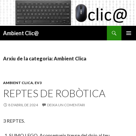
Cerca
Ambient Clic@
VÉS
MENÚ
AL
PRINCI
CONTINGUT
Arxiu de la categoria: Ambient Clica
AMBIENT CLICA
,
EV3
REPTES DE ROBÒTICA
8 D'ABRIL DE 2024
DEIXA UN COMENTARI
3 REPTES.
SUMO LEGO. Aconsegueix treure del dojo al teu