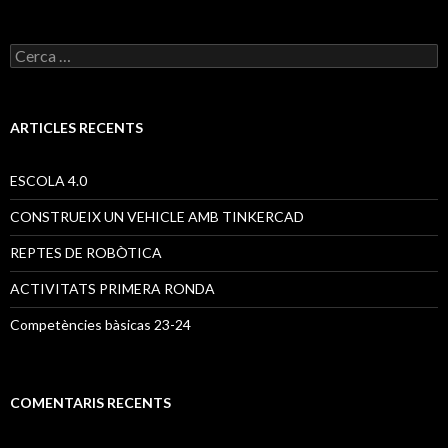
C
e
r
c
a
ARTICLES RECENTS
:
ESCOLA 4.0
CONSTRUEIX UN VEHICLE AMB TINKERCAD
REPTES DE ROBÒTICA
ACTIVITATS PRIMERA RONDA
Competències bàsicas 23-24
COMENTARIS RECENTS