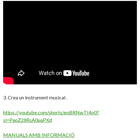
3. Crea un instrument musical .
https://youtube.com/shorts/eoBRNwTI4o0?
si=PaoZ2llRsA0uaPXd
MANUALS AMB INFORMACIÓ