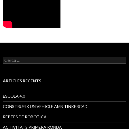
C
e
r
c
a
ARTICLES RECENTS
:
ESCOLA 4.0
CONSTRUEIX UN VEHICLE AMB TINKERCAD
REPTES DE ROBÒTICA
ACTIVITATS PRIMERA RONDA