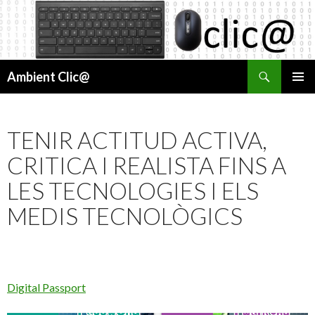
Cerca
Ambient Clic@
VÉS
MENÚ
AL
PRINCI
CONTINGUT
TENIR ACTITUD ACTIVA,
CRITICA I REALISTA FINS A
LES TECNOLOGIES I ELS
MEDIS TECNOLÒGICS
Digital Passport