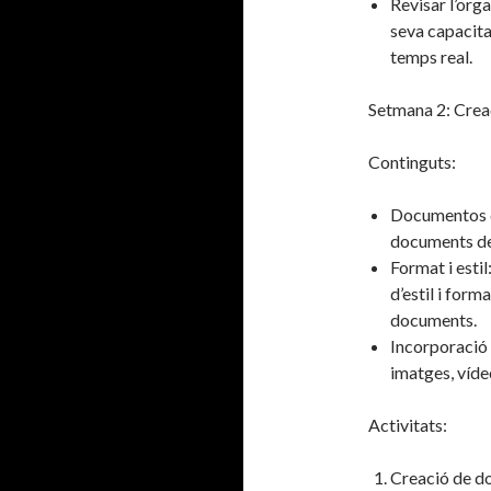
Revisar l’org
seva capacita
temps real.
Setmana 2: Crea
Continguts:
Documentos de
documents de 
Format i estil
d’estil i for
documents.
Incorporació 
imatges, víde
Activitats:
Creació de d