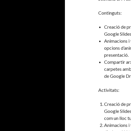
Continguts:
Creació de pr
Google Slides
Animacions i 
opcions d’ani
presentació.
Compartir arx
carpetes amb 
de Google Dr
Activitats:
Creació de pr
Google Slides
com un lloc tu
Animacions i 