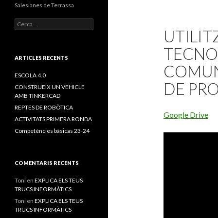
Salesianes de Terrassa
C
UTILI
e
r
TECNOL
c
a
ARTICLES RECENTS
COMUN
:
ESCOLA 4.0
DE PR
CONSTRUEIX UN VEHICLE
AMB TINKERCAD
REPTES DE ROBÒTICA
Google Drive
ACTIVITATS PRIMERA RONDA
Competències bàsicas 23-24
COMENTARIS RECENTS
Toni
en
EXPLICA ELS TEUS
TRUCS INFORMÀTICS
Toni
en
EXPLICA ELS TEUS
TRUCS INFORMÀTICS