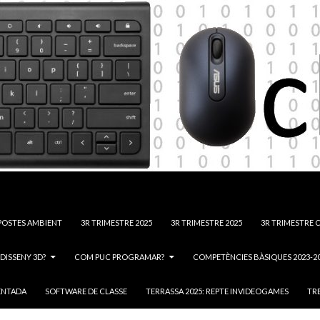
POSTES AMBIENT
3R TRIMESTRE 2025
3R TRIMESTRE 2025
3R TRIMESTRE C
DISSENY 3D?
COM PUC PROGRAMAR?
COMPETÈNCIES BÀSIQUES 2023-2
ENTADA
SOFTWARE DE CLASSE
TERRASSA 2025: REPTE INVIDEOGAMES
TRE