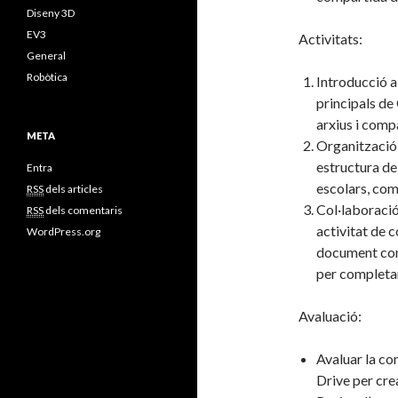
Diseny 3D
EV3
Activitats:
General
Robòtica
Introducció a
principals d
arxius i comp
META
Organització 
estructura de
Entra
escolars, com
RSS
dels articles
Col·laboració
RSS
dels comentaris
activitat de 
WordPress.org
document com
per completar
Avaluació:
Avaluar la co
Drive per cre