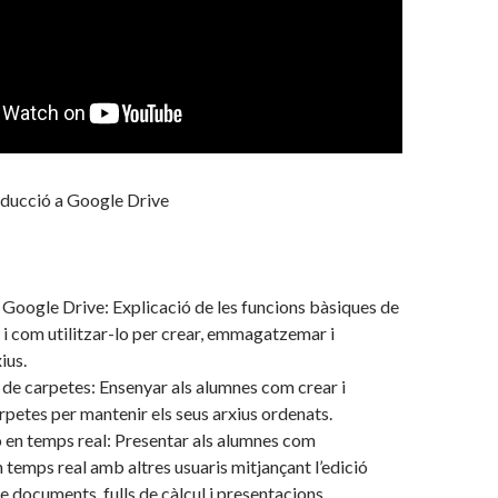
oducció a Google Drive
 Google Drive: Explicació de les funcions bàsiques de
i com utilitzar-lo per crear, emmagatzemar i
ius.
de carpetes: Ensenyar als alumnes com crear i
rpetes per mantenir els seus arxius ordenats.
 en temps real: Presentar als alumnes com
n temps real amb altres usuaris mitjançant l’edició
 documents, fulls de càlcul i presentacions.