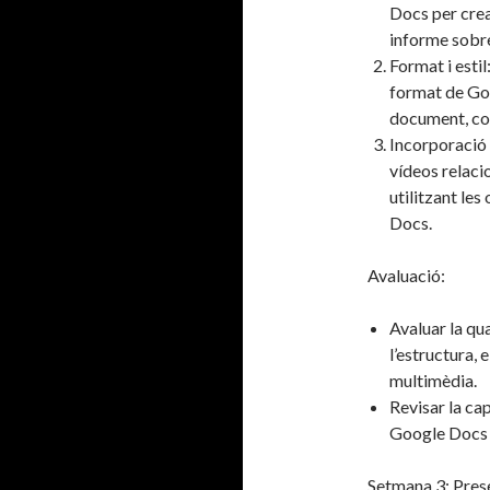
Docs per crea
informe sobre
Format i estil
format de Goo
document, com
Incorporació 
vídeos relaci
utilitzant le
Docs.
Avaluació:
Avaluar la qu
l’estructura, e
multimèdia.
Revisar la cap
Google Docs p
Setmana 3: Prese