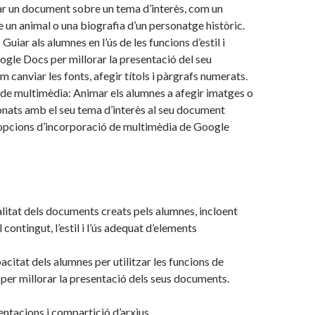
r un document sobre un tema d’interès, com un
 un animal o una biografia d’un personatge històric.
: Guiar als alumnes en l’ús de les funcions d’estil i
gle Docs per millorar la presentació del seu
 canviar les fonts, afegir títols i pàrgrafs numerats.
de multimèdia: Animar els alumnes a afegir imatges o
onats amb el seu tema d’interès al seu document
s opcions d’incorporació de multimèdia de Google
alitat dels documents creats pels alumnes, incloent
l contingut, l’estil i l’ús adequat d’elements
acitat dels alumnes per utilitzar les funcions de
er millorar la presentació dels seus documents.
ntacions i compartició d’arxius