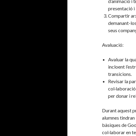
d’animació i 
presentació i 
Compartir arx
demanant-los
seus companys
Avaluació:
Avaluar la qu
incloent l’estr
transicions.
Revisar la par
col·laboració
per donar i r
Durant aquest pr
alumnes tindran 
bàsiques de Goog
col·laborar en t