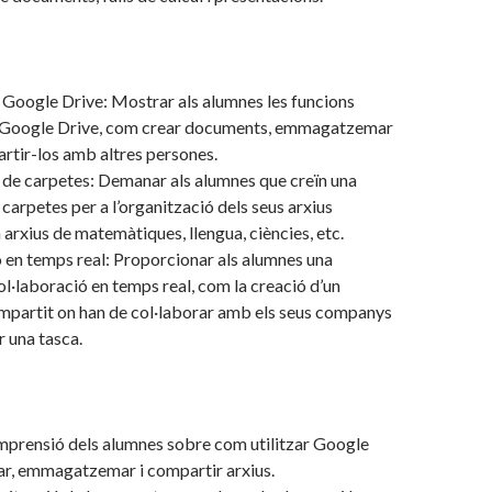
 Google Drive: Mostrar als alumnes les funcions
e Google Drive, com crear documents, emmagatzemar
artir-los amb altres persones.
de carpetes: Demanar als alumnes que creïn una
 carpetes per a l’organització dels seus arxius
 arxius de matemàtiques, llengua, ciències, etc.
 en temps real: Proporcionar als alumnes una
col·laboració en temps real, com la creació d’un
partit on han de col·laborar amb els seus companys
 una tasca.
mprensió dels alumnes sobre com utilitzar Google
ar, emmagatzemar i compartir arxius.