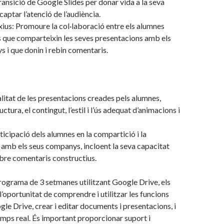
transició de Google Slides per donar vida a la seva
captar l’atenció de l’audiència.
ius: Promoure la col·laboració entre els alumnes
 que comparteixin les seves presentacions amb els
 i que donin i rebin comentaris.
alitat de les presentacions creades pels alumnes,
uctura, el contingut, l’estil i l’ús adequat d’animacions i
ticipació dels alumnes en la compartició i la
 amb els seus companys, incloent la seva capacitat
ebre comentaris constructius.
ograma de 3 setmanes utilitzant Google Drive, els
l’oportunitat de comprendre i utilitzar les funcions
le Drive, crear i editar documents i presentacions, i
emps real. És important proporcionar suport i