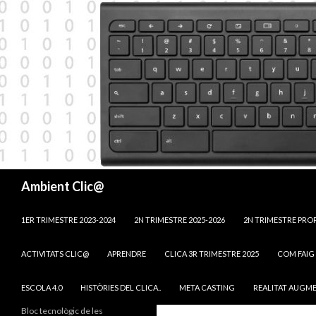
Cerca
Ambient Clic@
VÉS AL CONTINGUT
1ER TRIMESTRE 2023-2024
2N TRIMESTRE 2025-2026
2N TRIMESTRE PRO
ACTIVITATS CLIC@
APRENDRE
CLICA 3R TRIMESTRE 2025
COM FAIG 
ESCOLA 4.0
HISTÒRIES DEL CLICA..
META CASTING
REALITAT AUGM
Bloc tecnològic de les