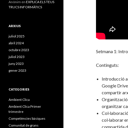
Anònim
en
EXPLICA ELS TEUS
TRUCS INFORMÀTICS
ARXIUS
juliol 2025
abril 2024
octubre 2023
Setmana 1: Intr
juliol 2023
juny 2023
Continguts:
gener 2023
Introducció a
Google Drive 
CATEGORIES
compartir arx
Organització 
Ambient Clica
organitzar ca
Ambient Clica Primer
trimestre
Col·laboració
Competències bàsiques
col·laborar e
Comunitat de grans
compartida de