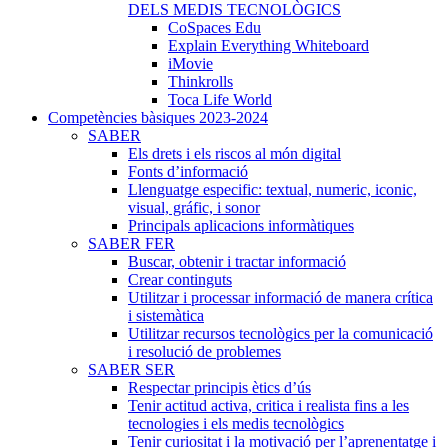
DELS MEDIS TECNOLÒGICS
CoSpaces Edu
Explain Everything Whiteboard
iMovie
Thinkrolls
Toca Life World
Competències bàsiques 2023-2024
SABER
Els drets i els riscos al món digital
Fonts d’informació
Llenguatge especific: textual, numeric, iconic,
visual, gráfic, i sonor
Principals aplicacions informàtiques
SABER FER
Buscar, obtenir i tractar informació
Crear continguts
Utilitzar i processar informació de manera crítica
i sistemàtica
Utilitzar recursos tecnològics per la comunicació
i resolució de problemes
SABER SER
Respectar principis ètics d’ús
Tenir actitud activa, critica i realista fins a les
tecnologies i els medis tecnològics
Tenir curiositat i la motivació per l’aprenentatge i