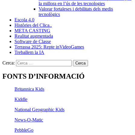
la millora en l’ús de les tecnologies
Valorar fortaleses i debilitats dels medis
tecnològics
Escola 4.0
Històries del Clica..
META CASTING
Realitat augmentada
Software de Classe
Terrassa 2025: Repte inVideoGames
Treballem la IA
Cerca:
FONTS D’INFORMACIÓ
Britannica Kids
Kiddle
National Geographic Kids
News-O-Matic
PebbleGo