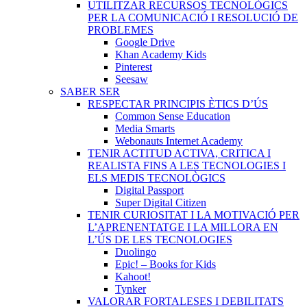
UTILITZAR RECURSOS TECNOLÒGICS
PER LA COMUNICACIÓ I RESOLUCIÓ DE
PROBLEMES
Google Drive
Khan Academy Kids
Pinterest
Seesaw
SABER SER
RESPECTAR PRINCIPIS ÈTICS D’ÚS
Common Sense Education
Media Smarts
Webonauts Internet Academy
TENIR ACTITUD ACTIVA, CRITICA I
REALISTA FINS A LES TECNOLOGIES I
ELS MEDIS TECNOLÒGICS
Digital Passport
Super Digital Citizen
TENIR CURIOSITAT I LA MOTIVACIÓ PER
L’APRENENTATGE I LA MILLORA EN
L’ÚS DE LES TECNOLOGIES
Duolingo
Epic! – Books for Kids
Kahoot!
Tynker
VALORAR FORTALESES I DEBILITATS