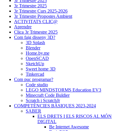
3r Trimestre 2025
3r Trimestre 2025
3r Trimestre Curs 2025-2026
3r Trimestre Propostes Ambient
ACTIVITATS CLIC@
Aprendre
Clica 3r Trimestre 2025
Com faig disseny 3D?
3D Splash
Blender
Home.by.me
OpenSCAD
SketchUp
Sweet home 3D
Tinkercad
Com puc programar?
Code studio
LEGO MINDSTORMS Education EV3
Minecraft Code Buldier
Scratch i ScratchJr
COMPETÈNCIES BÀSIQUES 2023-2024
SABER
ELS DRETS I ELS RISCOS AL MÓN
DIGITAL
Be Internet Awesome