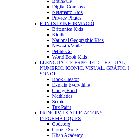
BrainPOP
Digital Compass
Netsmartz Kids
Privacy Pirates
FONTS D’INFORMACIÓ
Britannica Kids
Kiddle
National Geographic Kids
News-O-Matic
PebbleGo
World Book Kids
LLENGUATGE ESPECIFIC: TEXTUAL,
NUMERIC, ICONIC, VISUAL, GRÁFIC, I
SONOR
Book Creator
Explain Everything
GarageBand
Mathletics
ScratchJr
Tux Paint
PRINCIPALS APLICACIONS
INFORMÀTIQUES
Code.org
Google Suite
Khan Academy