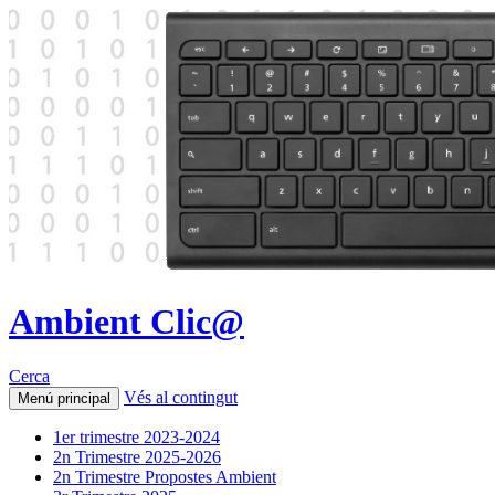
Ambient Clic@
Cerca
Vés al contingut
Menú principal
1er trimestre 2023-2024
2n Trimestre 2025-2026
2n Trimestre Propostes Ambient