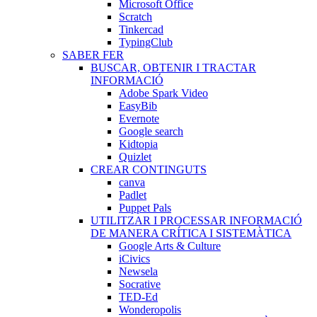
Microsoft Office
Scratch
Tinkercad
TypingClub
SABER FER
BUSCAR, OBTENIR I TRACTAR
INFORMACIÓ
Adobe Spark Video
EasyBib
Evernote
Google search
Kidtopia
Quizlet
CREAR CONTINGUTS
canva
Padlet
Puppet Pals
UTILITZAR I PROCESSAR INFORMACIÓ
DE MANERA CRÍTICA I SISTEMÀTICA
Google Arts & Culture
iCivics
Newsela
Socrative
TED-Ed
Wonderopolis