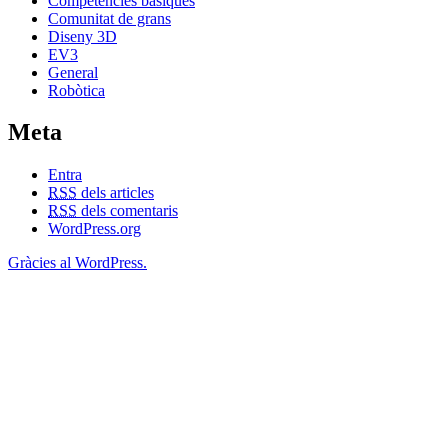
Competències bàsiques
Comunitat de grans
Diseny 3D
EV3
General
Robòtica
Meta
Entra
RSS
dels articles
RSS
dels comentaris
WordPress.org
Gràcies al WordPress.