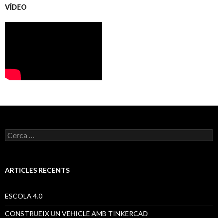
VÍDEO
C
e
r
c
a
ARTICLES RECENTS
:
ESCOLA 4.0
CONSTRUEIX UN VEHICLE AMB TINKERCAD