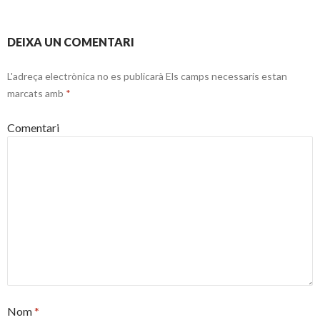
o
te
pels
k
ix
articles
DEIXA UN COMENTARI
L'adreça electrònica no es publicarà
Els camps necessaris estan
marcats amb
*
Comentari
Nom
*