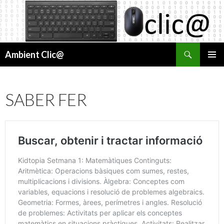
Cerca
Ambient Clic@
VÉS
MENÚ
AL
PRINCI
CONTINGUT
SABER FER