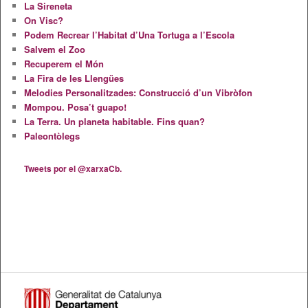
La Sireneta
On Visc?
Podem Recrear l’Habitat d’Una Tortuga a l’Escola
Salvem el Zoo
Recuperem el Món
La Fira de les Llengües
Melodies Personalitzades: Construcció d’un Vibròfon
Mompou. Posa’t guapo!
La Terra. Un planeta habitable. Fins quan?
Paleontòlegs
Tweets por el @xarxaCb.