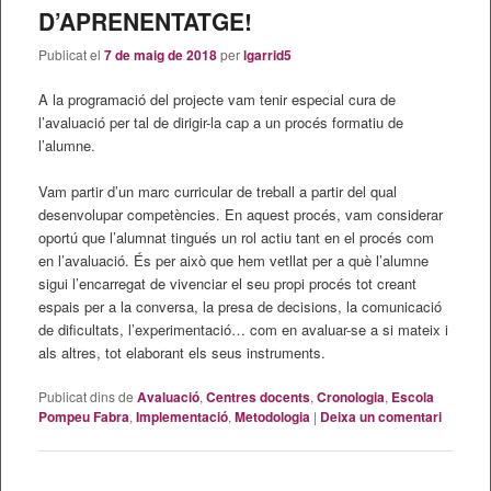
D’APRENENTATGE!
Publicat el
7 de maig de 2018
per
lgarrid5
A la programació del projecte vam tenir especial cura de
l’avaluació per tal de dirigir-la cap a un procés formatiu de
l’alumne.
Vam partir d’un marc curricular de treball a partir del qual
desenvolupar competències. En aquest procés, vam considerar
oportú que l’alumnat tingués un rol actiu tant en el procés com
en l’avaluació. És per això que hem vetllat per a què l’alumne
sigui l’encarregat de vivenciar el seu propi procés tot creant
espais per a la conversa, la presa de decisions, la comunicació
de dificultats, l’experimentació… com en avaluar-se a si mateix i
als altres, tot elaborant els seus instruments.
Publicat dins de
Avaluació
,
Centres docents
,
Cronologia
,
Escola
Pompeu Fabra
,
Implementació
,
Metodologia
|
Deixa un comentari