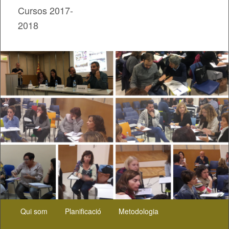
Cursos 2017-
2018
Menú
Aneu
Aneu
Qui som
Planificació
Metodologia
principal