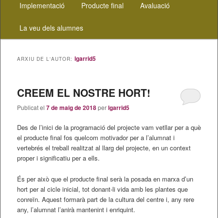
al
al
Implementació
Producte final
Avaluació
contingut
contingut
La veu dels alumnes
principal
secundari
lgarrid5
ARXIU DE L'AUTOR:
CREEM EL NOSTRE HORT!
Publicat el
7 de maig de 2018
per
lgarrid5
Des de l’inici de la programació del projecte vam vetllar per a què
el producte final fos quelcom motivador per a l’alumnat i
vertebrés el treball realitzat al llarg del projecte, en un context
proper i significatiu per a ells.
És per això que el producte final serà la posada en marxa d’un
hort per al cicle inicial, tot donant-li vida amb les plantes que
conreïn. Aquest formarà part de la cultura del centre i, any rere
any, l’alumnat l’anirà mantenint i enriquint.