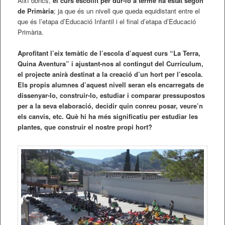
Així doncs,
el curs escollit per dur-lo a terme ha estat segon
de Primària
; ja que és un nivell que queda equidistant entre el
que és l’etapa d’Educació Infantil i el final d’etapa d’Educació
Primària.
Aprofitant l’eix temàtic de l’escola d’aquest curs “La Terra,
Quina Aventura” i ajustant-nos al contingut del Currículum,
el projecte anirà destinat a la creació d’un hort per l’escola.
Els propis alumnes d’aquest nivell seran els encarregats de
dissenyar-lo, construir-lo, estudiar i comparar pressupostos
per a la seva elaboració, decidir quin conreu posar, veure’n
els canvis, etc. Què hi ha més significatiu per estudiar les
plantes, que construir el nostre propi hort?