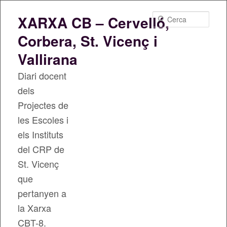
Cerca
XARXA CB – Cervelló,
Corbera, St. Vicenç i
Vallirana
Diari docent
dels
Projectes de
les Escoles i
els Instituts
del CRP de
St. Vicenç
que
pertanyen a
la Xarxa
CBT-8.