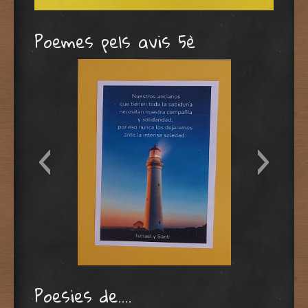
Santi
Poemes pels avis 5è
Santi 5è
Albert
Laila
Abert 5è
Laila 5è
anabel
Poesies de….