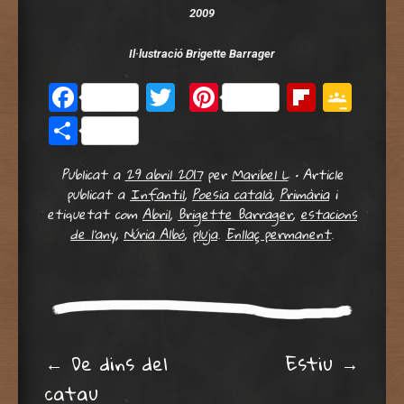
2009
Il·lustració Brigette Barrager
Facebook
Twitter
Pinterest
Flipbo
Goo
Cla
Comparteix
Publicat a
29 abril 2017
per
Maribel L
•
Article
publicat a
Infantil
,
Poesia català
,
Primària
i
etiquetat com
Abril
,
Brigette Barrager
,
estacions
de l'any
,
Núria Albó
,
pluja
.
Enllaç permanent
.
Post navigation
←
De dins del
Estiu
→
catau