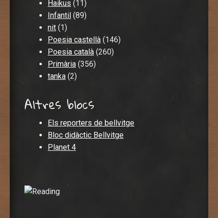
Haikus
(11)
Infantil
(89)
nit
(1)
Poesia castellà
(146)
Poesia català
(260)
Primària
(356)
tanka
(2)
Altres blocs
Els reporters de bellvitge
Bloc didàctic Bellvitge
Planet 4