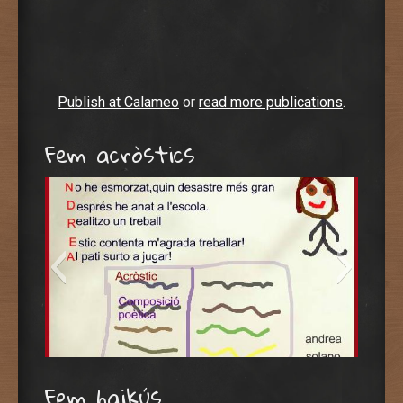
Publish at Calameo
or
read more publications
.
Fem acròstics
andrea sol.2
Fem haikús