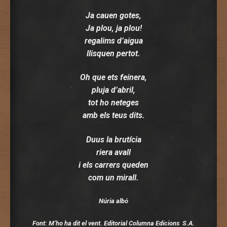
Ja cauen gotes,
Ja plou, ja plou!
regalims d’aigua
llisquen pertot.
Oh que ets feinera,
pluja d’abril,
tot ho neteges
amb els teus dits.
Duus la brutícia
riera avall
i els carrers queden
com un mirall.
Núria albó
Font: M’ho ha dit el vent. Editorial Columna Edicions S.A.