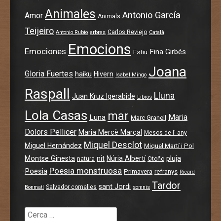
Animales
Antonio García
Amor
Animals
Teijeiro
Carlos Reviejo
Antonio Rubio
arbres
Català
Emocions
Emociones
Fina Girbés
Estiu
Joana
Gloria Fuertes
haiku
Hivern
Isabel Mingo
Raspall
Lluna
Juan Kruz Igerabide
Libros
Lola Casas
mar
Maria
Luna
Marc Granell
Anabel, Sara, Jasmín
Irati, Laila ,Zoe
ismael i santi
Albert
5è (3)
5è (2)
5è
Dolors Pellicer
Maria Mercè Marçal
Mesos de l' any
Miquel Desclot
Miguel Hernández
Miquel Martí i Pol
pluja
Montse Ginesta
nit
Núria Albertí
natura
Otoño
Poesia monstruosa
Poesia
Primavera
refranys
Ricard
Tardor
sant Jordi
Salvador comelles
Bonmatí
somnis
Cerca