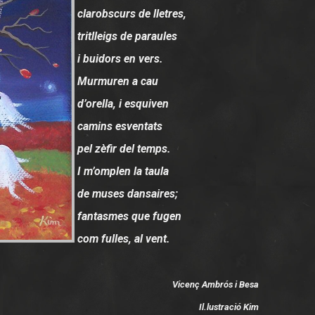
clarobscurs de lletres,
tritlleigs de paraules
i buidors en vers.
Murmuren a cau
d’orella, i esquiven
camins esventats
pel zèfir del temps.
I m’omplen la taula
de muses dansaires;
fantasmes que fugen
com fulles, al vent.
Vicenç Ambrós i Besa
Il.lustració Kim