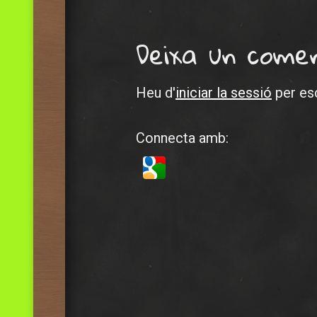
Post navig
Deixa un come
Heu d'
iniciar la sessió
per esc
Connecta amb: