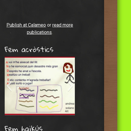
Publish at Calameo
or
read more
publications
.
Fem acròstics
andrea sol.2
Fem haikús