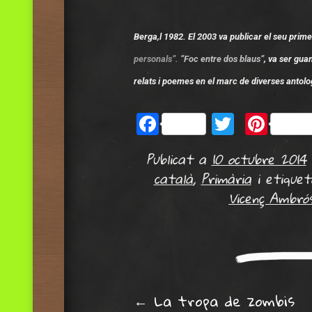
Berga,l 1982. El 2003 va publicar el seu primer
personals”.
“Foc entre dos blaus”
, va ser gu
relats i poemes en el marc de diverses antol
Facebook
Twitter
Pint
Publicat a
10 octubre 2014
català
,
Primària
i etique
Vicenç Ambró
←
La tropa de zombis