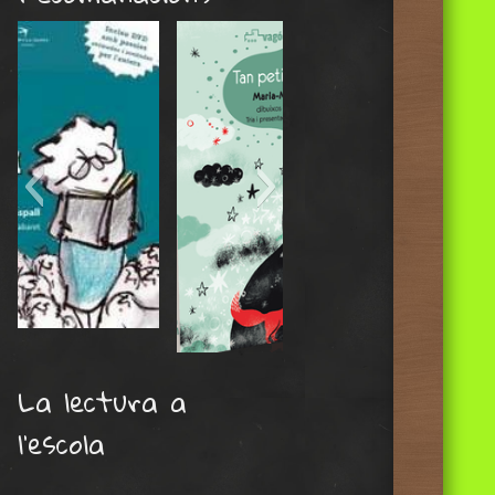
tan-petita-i-ja-saps
La lectura a
l’escola