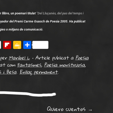
 llibre, un poemari titulat
“Del Lluçanès, del pas del temps i
anyador del Premi Carme Guasch de Poesia 2005. Ha publicat
ogies o mitjans de comunicació.
erest
Flipboard
Google
Comparteix
Classroom
per
Maribel L
•
Article publicat a
Poesia
tat com
Fantasmes
,
Poesia monstruosa
,
s i Besa
.
Enllaç permanent
.
Quiero cuentos
→