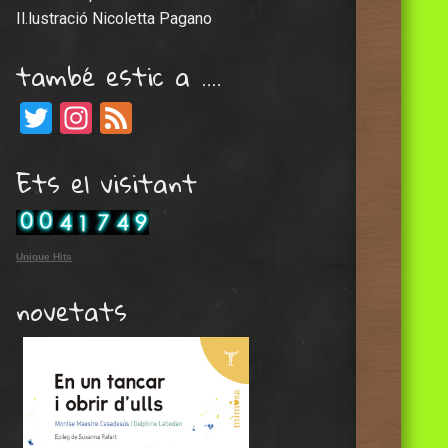
Il.lustració Nicoletta Pagano
també estic a ….
Twitter
Instagram
Feed
Ets el visitant
Unique Hits
novetats