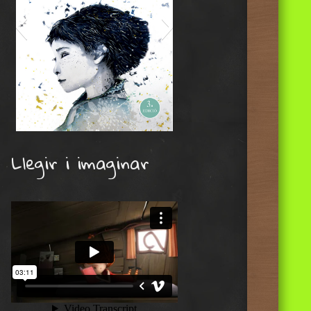
SOLAPES_tancar_obrur_ulls_3ED_impremta
Llegir i imaginar