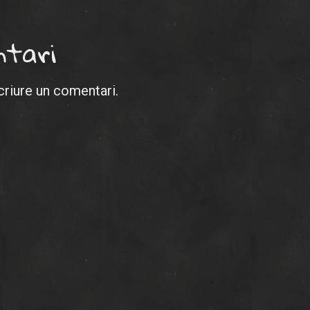
ation
ntari
petiteses
riure un comentari.