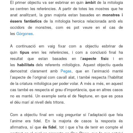
El primer objectiu va ser esbrinar en quin
àmbit
de la mitologia
se centren les referències. A partir de totes les mostres que he
anat analitzant, la gran majoria estan basades en
monstres i
éssers fantàstics
de la mitologia heroica relacionada amb els
occidors de monstres, com es pot veure en el cas de
les
Gòrgones
.
A continuació em vaig fixar com a objectiu esbrinar de
quin
tipus
eren les referències, i com a conclusió final ha
resultat que estan basades en l’
aspecte físic
i en
les
habilitats
dels referents mitològics. Aquest objectiu queda
demostrat clarament amb
Pegas
, que en l’animació manté
l’aspecte de l’original com cavall alat, i també respecta l’habilitat
de la criatura mitològica per poder volar. A més a més, en aquest
cas també es respecta el grau d’importància, que en altres casos
no es manté. Un exemple seria el de Neptune, en que es posa
el déu marí al nivell dels tritons.
Com a objectiu final em vaig preguntar si l’adaptació que feia
l’
anime
era fidel. En la majoria de casos la resposta és
afirmativa, sí que
és fidel
, tot i que s’ha de tenir en compte el