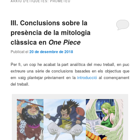
ARXIU D'ETIQUETES:
PROMETEU
principal
secundari
III. Conclusions sobre la
presència de la mitologia
clàssica en
One Piece
Publicat el
20 de desembre de 2018
Per fi, un cop he acabat la part analítica del meu treball, en puc
extreure una sèrie de conclusions basades en els objectius que
em vaig plantejar prèviament en la
introducció
al començament
del treball.