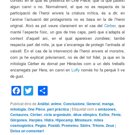
context en el qual es presenta en
One Piece
, que fa que pateixi
algun canvi o no. Normalment, el que no es respecta és la
participació de l’heroi envers la criatura mítica, és a dir, en
l’
anime
l’actuació del protagonista no es basa en la de l’heroi
original. Això es pot veure clarament en el cas del
Cèrber
, que
manté l’aspecte físic, un gos de tres caps, però que s’adapta al
context d’aquell arc, en el qual apareixen
zombies
; també
respecta part del mite, ja que s’encarrega de protegir l’entrada al
vaixell. En el cas de la intervenció de l’heroi envers el monstre,
com ja he explicat prèviament, no és del tot fidel, ja que en la
mitologia Cèrber és domat per Hèracles com a un dels treballs
encarregats per Hera, en canvi en
Luffy
només ho fa perquè li ve
de gust.
Facebook
Twitter
Comparteix
Publicat dins de
Anàlisi
,
anime
,
Conclusions
,
General
,
manga
,
mitologia
,
One Piece
,
part pràctica
|
Etiquetat com a
amàzones
,
Centaures
,
Cèrber
,
cicle argonàutic
,
déus olímpics
,
Esfinx
,
Fènix
,
Gòrgones
,
Harpies
,
Hidra
,
Hipocamp
,
Minotaure
,
mites
cosmogònics
,
Pegas
,
Posidó
,
Prometeu
,
Sàtirs
,
Tritons
,
Zeus
|
Deixa un comentari