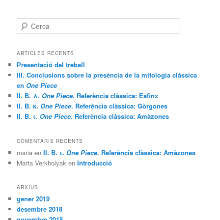
C
e
r
c
ARTICLES RECENTS
a
Presentació del treball
III. Conclusions sobre la presència de la mitologia clàssica
en
One Piece
II. B. λ.
One Piece
. Referència clàssica: Esfinx
II. B. κ.
One Piece
. Referència clàssica: Gòrgones
II. B. ι.
One Piece
. Referència clàssica: Amàzones
COMENTARIS RECENTS
maria
en
II. B. ι.
One Piece
. Referència clàssica: Amàzones
Marta Verkholyak
en
Introducció
ARXIUS
gener 2019
desembre 2018
novembre 2018