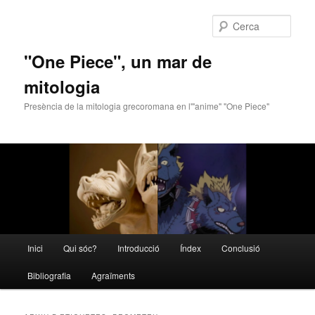
Cerca
"One Piece", un mar de
mitologia
Presència de la mitologia grecoromana en l'"anime" "One Piece"
Menú
Inici
Qui sóc?
Introducció
Índex
Conclusió
Aneu
Aneu
principal
Bibliografia
Agraïments
al
al
contingut
contingut