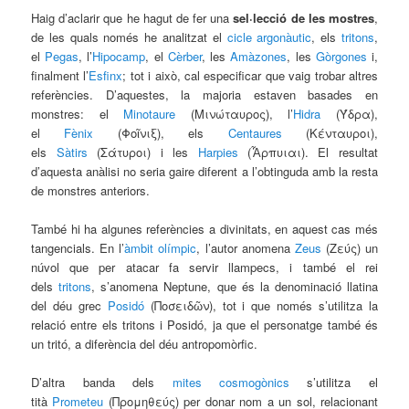
Haig d’aclarir que he hagut de fer una
sel·lecció de les mostres
,
de les quals només he analitzat el
cicle argonàutic
, els
tritons
,
el
Pegas
, l’
Hipocamp
, el
Cèrber
, les
Amàzones
, les
Gòrgones
i,
finalment l’
Esfinx
; tot i això, cal especificar que vaig trobar altres
referències. D’aquestes, la majoria estaven basades en
monstres: el
Minotaure
(Μινώταυρος), l’
Hidra
(Ύδρα),
el
Fènix
(Φοῖνιξ), els
Centaures
(Κένταυροι),
els
Sàtirs
(Σάτυροι) i les
Harpies
(Ἇρπυιαι). El resultat
d’aquesta anàlisi no seria gaire diferent a l’obtinguda amb la resta
de monstres anteriors.
També hi ha algunes referències a divinitats, en aquest cas més
tangencials. En l’
àmbit olímpic
, l’autor anomena
Zeus
(Ζεύς) un
núvol que per atacar fa servir llampecs, i també el rei
dels
tritons
, s’anomena Neptune, que és la denominació llatina
del déu grec
Posidó
(Ποσειδῶν), tot i que només s’utilitza la
relació entre els tritons i Posidó, ja que el personatge també és
un tritó, a diferència del déu antropomòrfic.
D’altra banda dels
mites cosmogònics
s’utilitza el
tità
Prometeu
(Προμηθεύς) per donar nom a un sol, relacionant