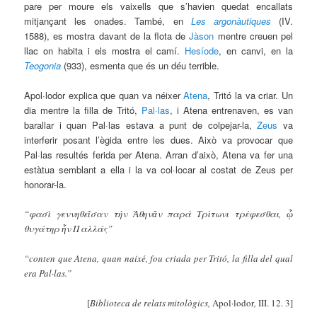
pare per moure els vaixells que s’havien quedat encallats
mitjançant les onades. També, en
Les argonàutiques
(IV.
1588), es mostra davant de la flota de
Jàson
mentre creuen pel
llac on habita i els mostra el camí.
Hesíode
, en canvi, en la
Teogonia
(933), esmenta que és un déu terrible.
Apol·lodor explica que quan va néixer
Atena
, Tritó la va criar. Un
dia mentre la filla de Tritó,
Pal·las
, i Atena entrenaven, es van
barallar i quan Pal·las estava a punt de colpejar-la,
Zeus
va
interferir posant l’ègida entre les dues. Això va provocar que
Pal·las resultés ferida per Atena. Arran d’això, Atena va fer una
estàtua semblant a ella i la va col·locar al costat de Zeus per
honorar-la.
“φασὶ γεννηθεῖσαν τὴν Ἀθηνᾶν παρὰ Τρίτωνι τρέφεσθαι, ᾧ
θυγάτηρ ἦν Παλλάς”
“conten que Atena, quan naixé, fou criada per Tritó, la filla del qual
era Pal·las.”
[
Biblioteca de relats mitològics,
Apol·lodor
,
III. 12. 3]