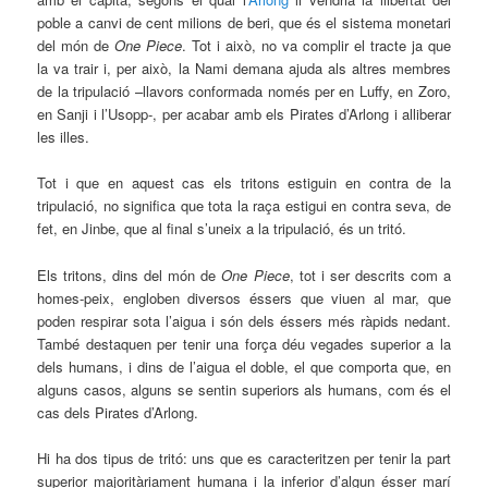
poble a canvi de cent milions de beri, que és el sistema monetari
del món de
One Piece
. Tot i això, no va complir el tracte ja que
la va trair i, per això, la Nami demana ajuda als altres membres
de la tripulació –llavors conformada només per en Luffy, en Zoro,
en Sanji i l’Usopp-, per acabar amb els Pirates d’Arlong i alliberar
les illes.
Tot i que en aquest cas els tritons estiguin en contra de la
tripulació, no significa que tota la raça estigui en contra seva, de
fet, en Jinbe, que al final s’uneix a la tripulació, és un tritó.
Els tritons, dins del món de
One Piece
, tot i ser descrits com a
homes-peix, engloben diversos éssers que viuen al mar, que
poden respirar sota l’aigua i són dels éssers més ràpids nedant.
També destaquen per tenir una força déu vegades superior a la
dels humans, i dins de l’aigua el doble, el que comporta que, en
alguns casos, alguns se sentin superiors als humans, com és el
cas dels Pirates d’Arlong.
Hi ha dos tipus de tritó: uns que es caracteritzen per tenir la part
superior majoritàriament humana i la inferior d’algun ésser marí