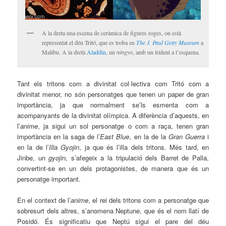
A la dreta una escena de ceràmica de figures roges, on està
representat el déu Tritó, que es troba en
The J. Paul Getty Museum
a
Malibu. A la dretà
Aladdin
, un
ningyo
, amb un trident a l’esquena.
Tant els tritons com a divinitat col·lectiva com Tritó com a
divinitat menor, no són personatges que tenen un paper de gran
importància, ja que normalment se’ls esmenta com a
acompanyants de la divinitat olímpica. A diferència d’aquests, en
l’
anime
, ja sigui un sol personatge o com a raça, tenen gran
importància en la saga de l’
East Blue
, en la de la
Gran Guerra
i
en la de l’
Illa Gyojin
, ja que és l’illa dels tritons. Més tard, en
Jinbe, un
gyojin,
s’afegeix a la tripulació dels Barret de Palla,
convertint-se en un dels protagonistes, de manera que és un
personatge important.
En el context de l’
anime
, el rei dels tritons com a personatge que
sobresurt dels altres, s’anomena Neptune, que és el nom llatí de
Posidó. És significatiu que Neptú sigui el pare del déu