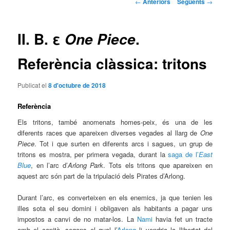
Navegació
←
Anteriors
Següents
→
pels
principal
articles
II. B. ε
.
One Piece
Referència clàssica: tritons
Publicat el
8 d'octubre de 2018
Referència
Els tritons, també anomenats homes-peix, és una de les
diferents races que apareixen diverses vegades al llarg de
One
Piece
. Tot i que surten en diferents arcs i sagues, un grup de
tritons es mostra, per primera vegada, durant la
saga de l’
East
Blue
, en l’arc d’
Arlong Park
. Tots els tritons que apareixen en
aquest arc són part de la tripulació dels Pirates d’Arlong.
Durant l’arc, es converteixen en els enemics, ja que tenien les
illes sota el seu domini i obligaven als habitants a pagar uns
impostos a canvi de no matar-los. La
Nami
havia fet un tracte
amb el capità, segons el qual l’
Arlong
li vendria la llibertat del