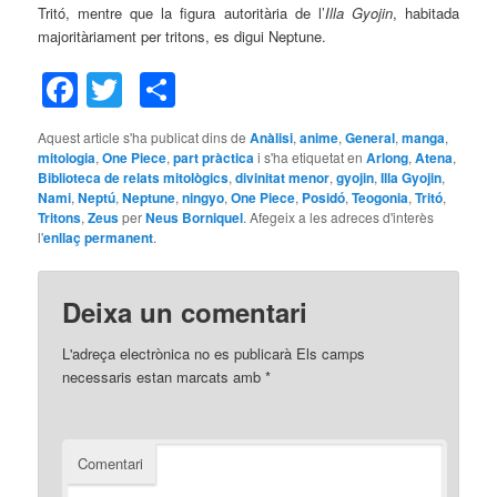
Tritó, mentre que la figura autoritària de l’
Illa Gyojin
, habitada
majoritàriament per tritons, es digui Neptune.
Facebook
Twitter
Comparteix
Aquest article s'ha publicat dins de
Anàlisi
,
anime
,
General
,
manga
,
mitologia
,
One Piece
,
part pràctica
i s'ha etiquetat en
Arlong
,
Atena
,
Biblioteca de relats mitològics
,
divinitat menor
,
gyojin
,
Illa Gyojin
,
Nami
,
Neptú
,
Neptune
,
ningyo
,
One Piece
,
Posidó
,
Teogonia
,
Tritó
,
Tritons
,
Zeus
per
Neus Borniquel
. Afegeix a les adreces d'interès
l'
enllaç permanent
.
Deixa un comentari
L'adreça electrònica no es publicarà
Els camps
necessaris estan marcats amb
*
Comentari