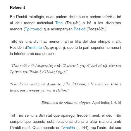
Referent
En l’àmbit mitològic, quan parlem de tritó ens podem referir o bé
al déu menor individual
Tritó
(Τριτών) o bé a les divinitats
menors (
Τρίτoνες
) que acompanyen
Posidó
(Ποσειδῶν).
Tritó és una divinitat menor marina filla del déu olímpic marí,
Posidó i d’
Amfitrite
(Άμφιτρίτη), que té la part superior humana i
la inferior amb cua de peix.
“Ποσειδῶν δὲ Ἀμφιτρίτην τὴν Ὠκεανοῦ γαμεῖ, καὶ αὐτῷ γίνεται
Τρίτων καὶ Ῥόδη, ἣν Ἥλιος ἔγημε.”
“Posidó es casà amb Amfitrite, filla d’Ocèan, i li naixeren Tritó i
Rode, que prengué per marit Hèlios.”
[
Biblioteca de relats mitològics
, Apol·lodor
,
I. 4. 6]
Tot i no ser una divinitat que aparegui freqüentment, el déu Tritó
sempre que apareix està relacionat d’una o altra manera amb
l’àmbit marí. Quan apareix en l’
Eneida
(I. 144), rep l’ordre del seu