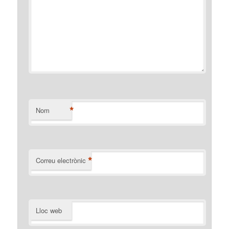
*
Nom
*
Correu electrònic
Lloc web