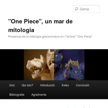
Cerca
"One Piece", un mar de
mitologia
Presència de la mitologia grecoromana en l'"anime" "One Piece"
Menú
Inici
Qui sóc?
Introducció
Índex
Conclusió
Aneu
principal
Bibliografia
Agraïments
al
contingut