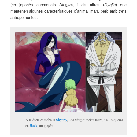
(en japonès anomenats
Ningyo
), i els altres (
Gyojin
) que
mantenen algunes característiques d’animal marí, però amb trets
antropomòrfics.
A la dreta es troba la
Shyarly
, una
ningyo
meitat tauró, i a l’esquerra
en
Hack
, un
gyojin
.