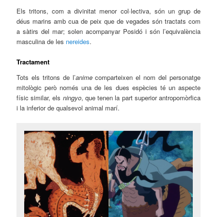
Els tritons, com a divinitat menor col·lectiva, són un grup de
déus marins amb cua de peix que de vegades són tractats com
a sàtirs del mar; solen acompanyar Posidó i són l’equivalència
masculina de les
nereides
.
Tractament
Tots els tritons de l’
anime
comparteixen el nom del personatge
mitològic però només una de les dues espècies té un aspecte
físic similar, els
ningyo
, que tenen la part superior antropomòrfica
i la inferior de qualsevol animal marí.