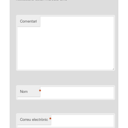
Comentari
*
Nom
*
Correu electrònic