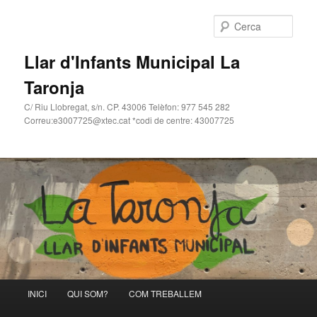
Cerca
Llar d'Infants Municipal La
Taronja
C/ Riu Llobregat, s/n. CP. 43006 Telèfon: 977 545 282
Correu:e3007725@xtec.cat *codi de centre: 43007725
Menú
INICI
QUI SOM?
COM TREBALLEM
Aneu
principal