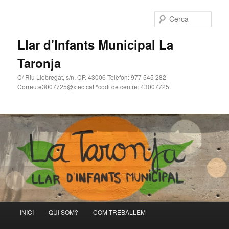
Cerca
Llar d'Infants Municipal La
Taronja
C/ Riu Llobregat, s/n. CP. 43006 Telèfon: 977 545 282
Correu:e3007725@xtec.cat *codi de centre: 43007725
Menú
INICI
QUI SOM?
COM TREBALLEM
Aneu
principal