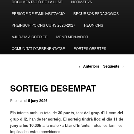
DOCUMENTACIÓ DE LA LLAR
NORMATIVA
al
PERIODE DE FAMILIARITZACIÓ
RECURSOS PEDAGÒGICS
contingut
PREINSCRIPCIONS CURS 2026-2027
REUNIONS
principal
AJUDA’M A CRÈIXER
MENÚ MENJADOR
COMUNITAT D’APRENENTATGE
PORTES OBERTES
Navegació
←
Anteriors
Següents
→
pels
articles
SORTEIG DESEMPAT
Publicat el
5 juny 2026
Els infants amb un total de
30 punts
, tant
del grup d’I1
com
del
grup d’I2
, han de fer
sorteig
. El
sorteig tindrà lloc el dia 11 de
juny a les 10:30h
a la mateixa
Llar d’Infants.
Totes les famílies
implicades esteu convidades.