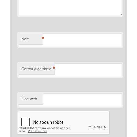
*
Nom
*
Correu electrònic
Lloc web