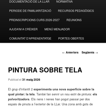
DOCUMENTACIÓ DE LA LLAR
NORMATIVA
al
PERIODE DE FAMILIARITZACIÓ
RECURSOS PEDAGÒGICS
contingut
PREINSCRIPCIONS CURS 2026-2027
REUNIONS
principal
AJUDA’M A CRÈIXER
MENÚ MENJADOR
COMUNITAT D’APRENENTATGE
PORTES OBERTES
Navegació
←
Anteriors
Següents
→
pels
articles
PINTURA SOBRE TELA
Publicat el
31 maig 2026
El grup d’infantil 2
experimenta una nova superfície sobre la
qual pintar: la tela
. També fan servir un nou estri de pintura:
els
polvoritzadors
. Els nens i nenes han pogut passar per dos
espais de pinuta a l’exterior de la LLar. Una zona amb gots de