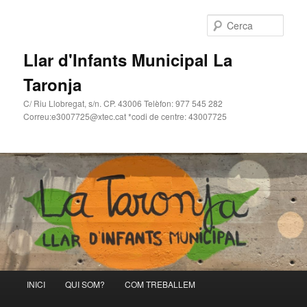
Cerca
Llar d'Infants Municipal La
Taronja
C/ Riu Llobregat, s/n. CP. 43006 Telèfon: 977 545 282
Correu:e3007725@xtec.cat *codi de centre: 43007725
Menú
INICI
QUI SOM?
COM TREBALLEM
Aneu
principal