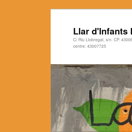
Llar d'Infants
C/ Riu Llobregat, s/n. CP. 430
centre: 43007725