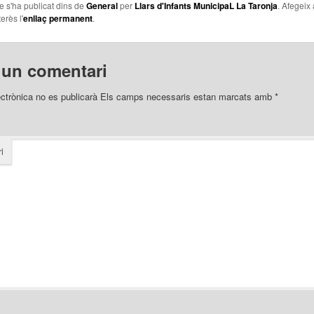
le s'ha publicat dins de
General
per
Llars d'Infants MunicipaL La Taronja
. Afegeix 
erès l'
enllaç permanent
.
 un comentari
ectrònica no es publicarà
Els camps necessaris estan marcats amb
*
i