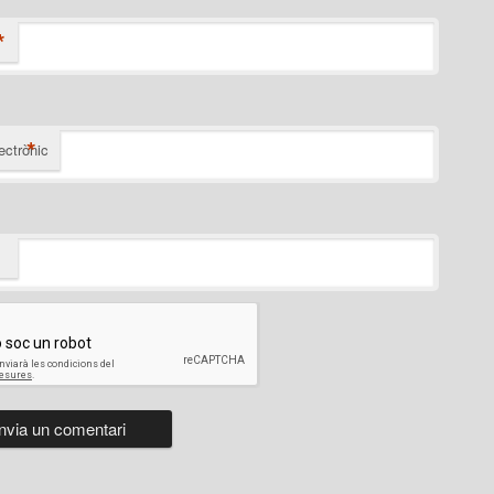
*
*
ectrònic