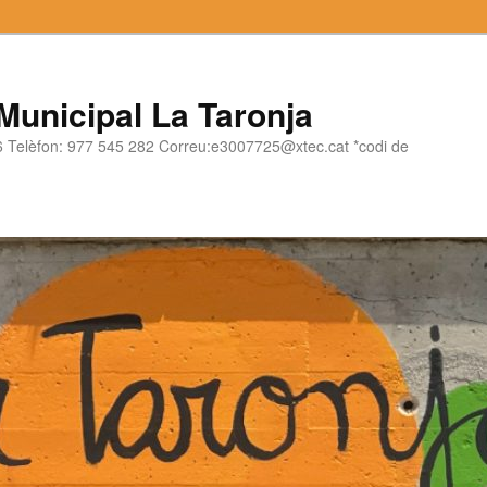
 Municipal La Taronja
06 Telèfon: 977 545 282 Correu:e3007725@xtec.cat *codi de