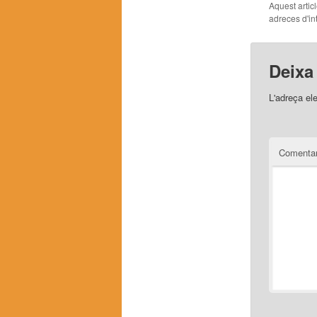
Aquest artic
adreces d'int
Deixa
L'adreça el
Comentar