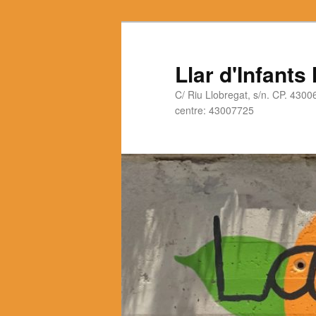
Llar d'Infants
C/ Riu Llobregat, s/n. CP. 430
centre: 43007725