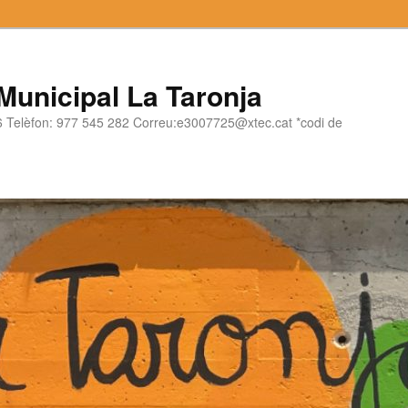
 Municipal La Taronja
06 Telèfon: 977 545 282 Correu:e3007725@xtec.cat *codi de