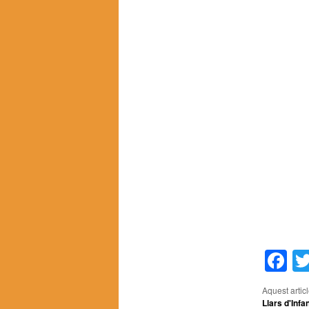
F
Aquest artic
Llars d'Infa