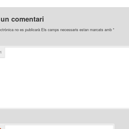
 un comentari
ectrònica no es publicarà
Els camps necessaris estan marcats amb
*
i