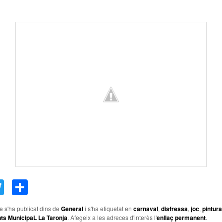
acebook
Twitter
Comparteix
le s'ha publicat dins de
General
i s'ha etiquetat en
carnaval
,
disfressa
,
joc
,
pintura
nts MunicipaL La Taronja
. Afegeix a les adreces d'interès l'
enllaç permanent
.