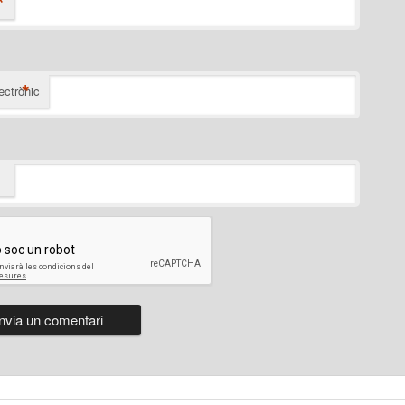
*
*
ectrònic