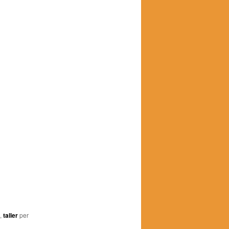
,
taller
per