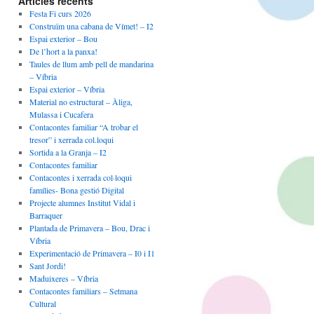
Articles recents
Festa Fi curs 2026
Construïm una cabana de Vímet! – I2
Espai exterior – Bou
De l’hort a la panxa!
Taules de llum amb pell de mandarina
– Víbria
Espai exterior – Víbria
Material no estructurat – Àliga,
Mulassa i Cucafera
Contacontes familiar “A trobar el
tresor” i xerrada col.loqui
Sortida a la Granja – I2
Contacontes familiar
Contacontes i xerrada col·loqui
famílies- Bona gestió Digital
Projecte alumnes Institut Vidal i
Barraquer
Plantada de Primavera – Bou, Drac i
Víbria
Experimentació de Primavera – I0 i I1
Sant Jordi!
Maduixeres – Víbria
Contacontes familiars – Setmana
Cultural