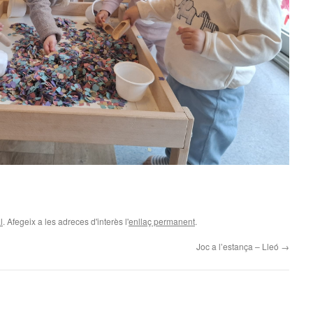
l
. Afegeix a les adreces d'interès l'
enllaç permanent
.
Joc a l’estança – Lleó
→