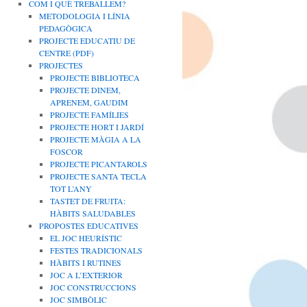
COM I QUÈ TREBALLEM?
METODOLOGIA I LÍNIA
PEDAGÒGICA
PROJECTE EDUCATIU DE
CENTRE (PDF)
PROJECTES
PROJECTE BIBLIOTECA
PROJECTE DINEM,
APRENEM, GAUDIM
PROJECTE FAMÍLIES
PROJECTE HORT I JARDÍ
PROJECTE MÀGIA A LA
FOSCOR
PROJECTE PICANTAROLS
PROJECTE SANTA TECLA
TOT L’ANY
TASTET DE FRUITA:
HÀBITS SALUDABLES
PROPOSTES EDUCATIVES
EL JOC HEURÍSTIC
FESTES TRADICIONALS
HÀBITS I RUTINES
JOC A L’EXTERIOR
JOC CONSTRUCCIONS
JOC SIMBÒLIC