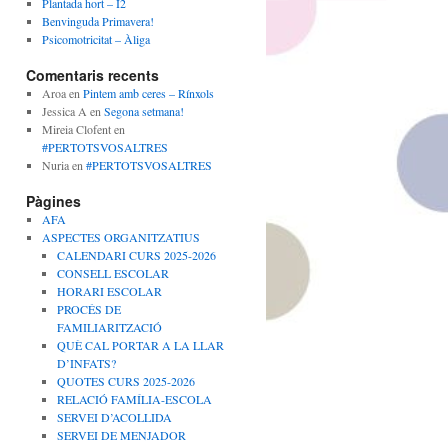
Plantada hort – I2
Benvinguda Primavera!
Psicomotricitat – Àliga
Comentaris recents
Aroa
en
Pintem amb ceres – Rínxols
Jessica A
en
Segona setmana!
Mireia Clofent
en
#PERTOTSVOSALTRES
Nuria
en
#PERTOTSVOSALTRES
Pàgines
AFA
ASPECTES ORGANITZATIUS
CALENDARI CURS 2025-2026
CONSELL ESCOLAR
HORARI ESCOLAR
PROCÉS DE
FAMILIARITZACIÓ
QUÈ CAL PORTAR A LA LLAR
D’INFATS?
QUOTES CURS 2025-2026
RELACIÓ FAMÍLIA-ESCOLA
SERVEI D’ACOLLIDA
SERVEI DE MENJADOR