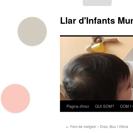
Llar d'Infants Mu
Pàgina d'inici
QUI SOM?
COM I
Vés
al
←
Fem de metges! – Drac, Bou i Víbria
contingut