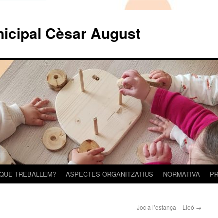
nicipal Cèsar August
 QUÈ TREBALLEM?
ASPECTES ORGANITZATIUS
NORMATIVA
PR
Joc a l’estança – Lleó
→