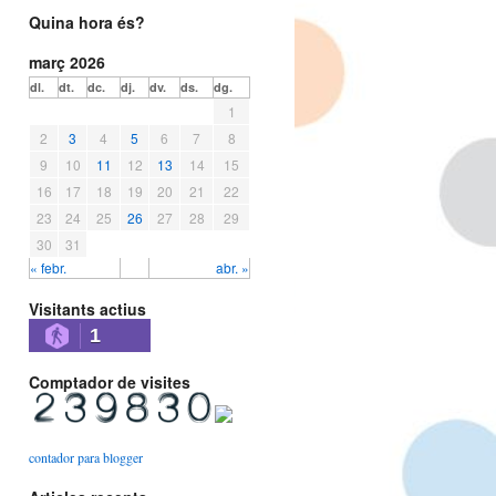
Quina hora és?
març 2026
dl.
dt.
dc.
dj.
dv.
ds.
dg.
1
2
3
4
5
6
7
8
9
10
11
12
13
14
15
16
17
18
19
20
21
22
23
24
25
26
27
28
29
30
31
« febr.
abr. »
Visitants actius
1
Comptador de visites
contador para blogger