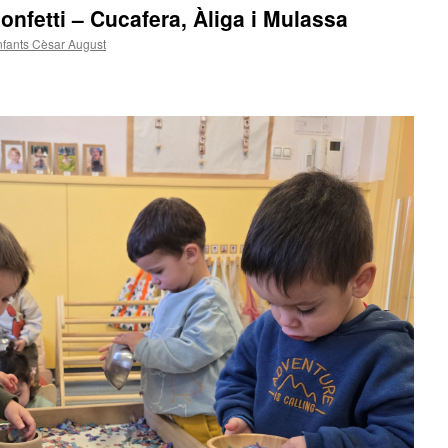
nfetti – Cucafera, Àliga i Mulassa
infants Cèsar August