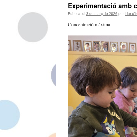
Experimentació amb co
Publicat el
3 de març de 2026
per
Llar d'
Concentració màxima!