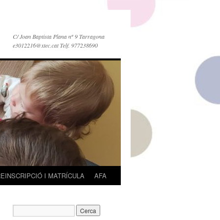
C/ Joan Baptista Plana nº 9 Tarragona
e3012216@xtec.cat Telf. 977238690
EINSCRIPCIÓ I MATRÍCULA
AFA