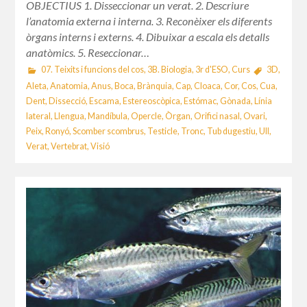
OBJECTIUS 1. Disseccionar un verat. 2. Descriure
l’anatomia externa i interna. 3. Reconèixer els diferents
òrgans interns i externs. 4. Dibuixar a escala els detalls
anatòmics. 5. Reseccionar…
07. Teixits i funcions del cos
,
3B. Biologia
,
3r d'ESO
,
Curs
3D
,
Aleta
,
Anatomia
,
Anus
,
Boca
,
Brànquia
,
Cap
,
Cloaca
,
Cor
,
Cos
,
Cua
,
Dent
,
Dissecció
,
Escama
,
Estereoscòpica
,
Estómac
,
Gònada
,
Línia
lateral
,
Llengua
,
Mandíbula
,
Opercle
,
Òrgan
,
Orifici nasal
,
Ovari
,
Peix
,
Ronyó
,
Scomber scombrus
,
Testicle
,
Tronc
,
Tub dugestiu
,
Ull
,
Verat
,
Vertebrat
,
Visió