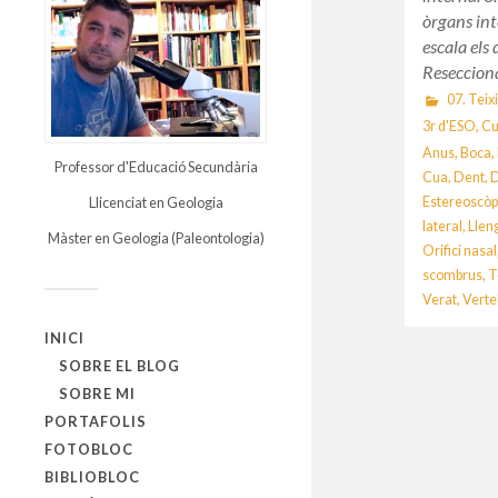
òrgans int
escala els
Reseccion
07. Teixi
3r d'ESO
,
Cu
Anus
,
Boca
,
Professor d'Educació Secundària
Cua
,
Dent
,
D
Estereoscòp
Llicenciat en Geologia
lateral
,
Llen
Màster en Geologia (Paleontologia)
Orifici nasal
scombrus
,
T
Verat
,
Verte
INICI
SOBRE EL BLOG
SOBRE MI
PORTAFOLIS
FOTOBLOC
BIBLIOBLOC