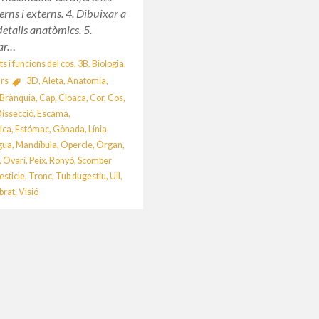
erns i externs. 4. Dibuixar a
 detalls anatòmics. 5.
ar…
ts i funcions del cos
,
3B. Biologia
,
rs
3D
,
Aleta
,
Anatomia
,
Brànquia
,
Cap
,
Cloaca
,
Cor
,
Cos
,
issecció
,
Escama
,
ica
,
Estómac
,
Gònada
,
Línia
gua
,
Mandíbula
,
Opercle
,
Òrgan
,
,
Ovari
,
Peix
,
Ronyó
,
Scomber
esticle
,
Tronc
,
Tub dugestiu
,
Ull
,
brat
,
Visió