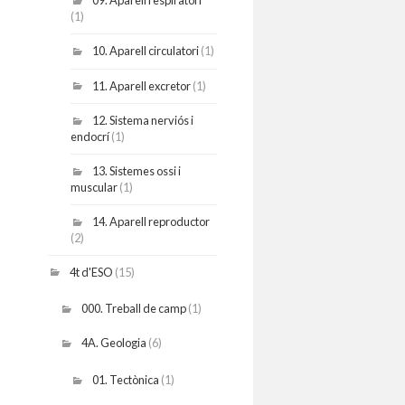
09. Aparell respiratori
(1)
10. Aparell circulatori
(1)
11. Aparell excretor
(1)
12. Sistema nerviós i
endocrí
(1)
13. Sistemes ossi i
muscular
(1)
14. Aparell reproductor
(2)
4t d'ESO
(15)
000. Treball de camp
(1)
4A. Geologia
(6)
01. Tectònica
(1)