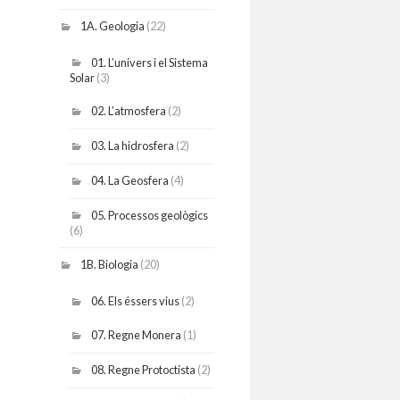
1A. Geologia
(22)
01. L’univers i el Sistema
Solar
(3)
02. L’atmosfera
(2)
03. La hidrosfera
(2)
04. La Geosfera
(4)
05. Processos geològics
(6)
1B. Biologia
(20)
06. Els éssers vius
(2)
07. Regne Monera
(1)
08. Regne Protoctista
(2)