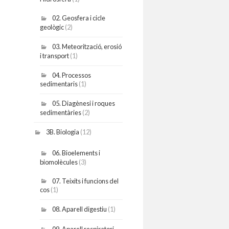
02. Geosfera i cicle
geològic
(2)
03. Meteorització, erosió
i transport
(1)
04. Processos
sedimentaris
(1)
05. Diagènesi i roques
sedimentàries
(2)
3B. Biologia
(12)
06. Bioelements i
biomolècules
(3)
07. Teixits i funcions del
cos
(1)
08. Aparell digestiu
(1)