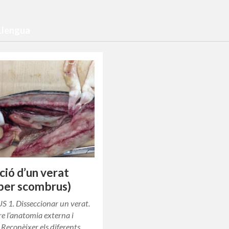
 Llengua
ció d’un verat
ber scombrus)
 1. Disseccionar un verat.
re l’anatomia externa i
. Reconèixer els diferents