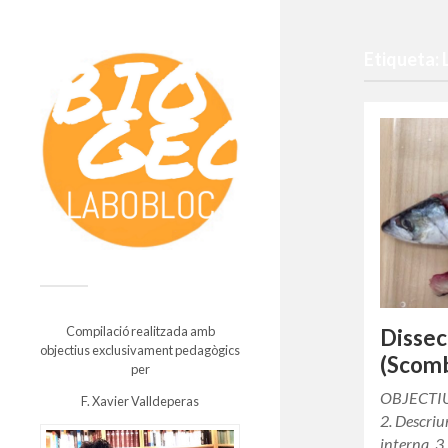
Etiqueta:
Compilació realitzada amb
Dissec
objectius exclusivament pedagògics
(Scom
per
OBJECTIUS
F. Xavier Valldeperas
2. Descriu
interna. 3