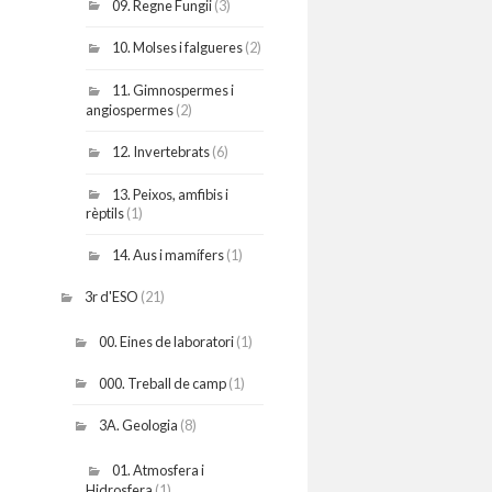
09. Regne Fungii
(3)
10. Molses i falgueres
(2)
11. Gimnospermes i
angiospermes
(2)
12. Invertebrats
(6)
13. Peixos, amfibis i
rèptils
(1)
14. Aus i mamífers
(1)
3r d'ESO
(21)
00. Eines de laboratori
(1)
000. Treball de camp
(1)
3A. Geologia
(8)
01. Atmosfera i
Hidrosfera
(1)