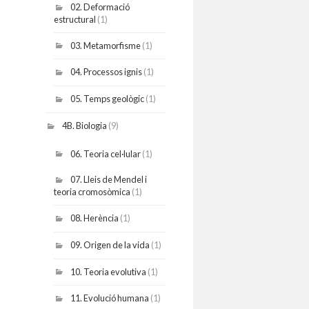
02. Deformació
estructural
(1)
03. Metamorfisme
(1)
04. Processos ignis
(1)
05. Temps geològic
(1)
4B. Biologia
(9)
06. Teoria cel·lular
(1)
07. Lleis de Mendel i
teoria cromosòmica
(1)
08. Herència
(1)
09. Origen de la vida
(1)
10. Teoria evolutiva
(1)
11. Evolució humana
(1)