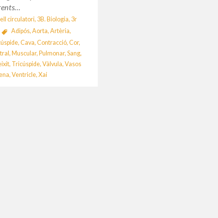
erents…
ll circulatori
,
3B. Biologia
,
3r
Adipós
,
Aorta
,
Artèria
,
cúspide
,
Cava
,
Contracció
,
Cor
,
tral
,
Muscular
,
Pulmonar
,
Sang
,
ixit
,
Tricúspide
,
Vàlvula
,
Vasos
ena
,
Ventricle
,
Xai