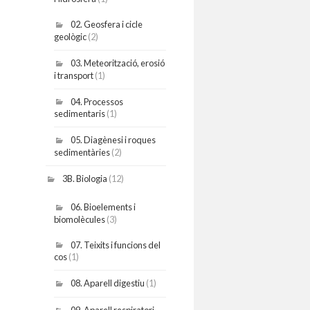
02. Geosfera i cicle
geològic
(2)
03. Meteorització, erosió
i transport
(1)
04. Processos
sedimentaris
(1)
05. Diagènesi i roques
sedimentàries
(2)
3B. Biologia
(12)
06. Bioelements i
biomolècules
(3)
07. Teixits i funcions del
cos
(1)
08. Aparell digestiu
(1)