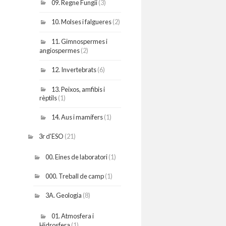
09. Regne Fungii
(3)
10. Molses i falgueres
(2)
11. Gimnospermes i
angiospermes
(2)
12. Invertebrats
(6)
13. Peixos, amfibis i
rèptils
(1)
14. Aus i mamífers
(1)
3r d'ESO
(21)
00. Eines de laboratori
(1)
000. Treball de camp
(1)
3A. Geologia
(8)
01. Atmosfera i
Hidrosfera
(1)