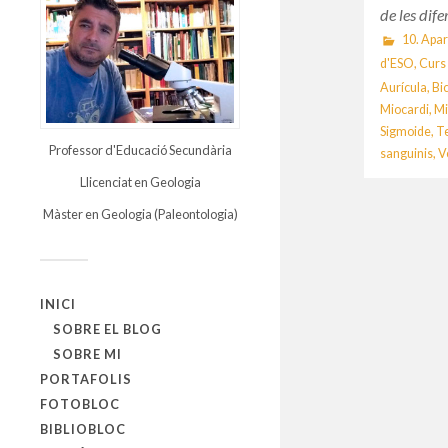
de les dif
10. Apare
d'ESO
,
Curs
Aurícula
,
Bi
Miocardi
,
Mi
Sigmoide
,
Te
Professor d'Educació Secundària
sanguinis
,
V
Llicenciat en Geologia
Màster en Geologia (Paleontologia)
INICI
SOBRE EL BLOG
SOBRE MI
PORTAFOLIS
FOTOBLOC
BIBLIOBLOC