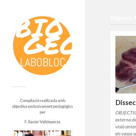
Etiqueta: 
Compilació realitzada amb
Dissec
objectius exclusivament pedagògics
OBJECTIUS
per
externa de
F. Xavier Valldeperas
visió anter
els vasos 