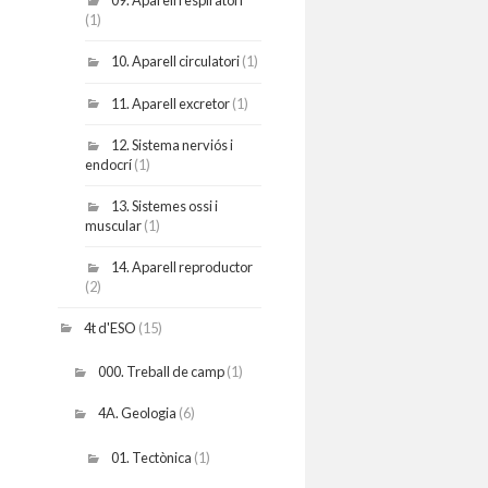
09. Aparell respiratori
(1)
10. Aparell circulatori
(1)
11. Aparell excretor
(1)
12. Sistema nerviós i
endocrí
(1)
13. Sistemes ossi i
muscular
(1)
14. Aparell reproductor
(2)
4t d'ESO
(15)
000. Treball de camp
(1)
4A. Geologia
(6)
01. Tectònica
(1)