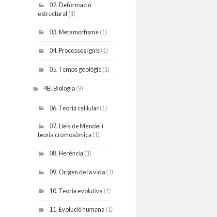
02. Deformació
estructural
(1)
03. Metamorfisme
(1)
04. Processos ignis
(1)
05. Temps geològic
(1)
4B. Biologia
(9)
06. Teoria cel·lular
(1)
07. Lleis de Mendel i
teoria cromosòmica
(1)
08. Herència
(1)
09. Origen de la vida
(1)
10. Teoria evolutiva
(1)
11. Evolució humana
(1)