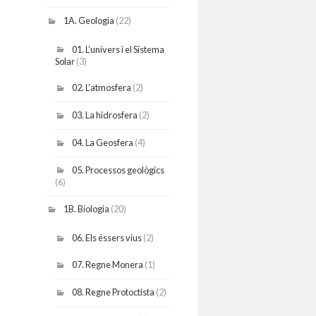
1A. Geologia
(22)
01. L’univers i el Sistema
Solar
(3)
02. L’atmosfera
(2)
03. La hidrosfera
(2)
04. La Geosfera
(4)
05. Processos geològics
(6)
1B. Biologia
(20)
06. Els éssers vius
(2)
07. Regne Monera
(1)
08. Regne Protoctista
(2)