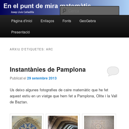
Josep Lluís Cañadilla
Cerca
Menú
Pàgina d'inici
Enllaços
Fonts
GeoGebra
Aneu
Aneu
En el punt de mira matemàtic
principal
Presentació
al
al
contingut
contingut
ARXIU D'ETIQUETES:
ARC
principal
secundari
Instantànies de Pamplona
Publicat el
29 setembre 2013
Us deixo algunes fotografies de caire matemàtic que he fet
aquest estiu en un viatge que hem fet a Pamplona, Olite i la Vall
de Baztan.