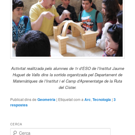
Activitat realitzada pels alumnes de 1r d’ESO de l’Institut Jaume
Huguet de Valls dins la sortida organitzada pel Departament de
Matemàtiques de l’Institut i el Camp d’Aprenentatge de la Ruta
del Císter.
Publicat dins de
Geometria
|
Etiquetat com a
Arc
,
Tecnologia
|
3
respostes
CERCA
C