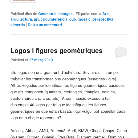
Publicat dins de
Geometria
,
Imatges
|
Etiquetat com a
Arc
,
arquitectura
,
art
,
circumferència
,
cub
,
mosaic
,
perspectiva
,
simetria
|
Deixa un comentari
Logos i figures geomètriques
Publicat el
17 març 2013
Els logos són una gran font d’activitats. Sovint s’utilitzen per
treballar les transformacions geomètriques (simetries i girs).
Altres vegades per identificar les figures geomètriques bàsiques
que els componen (quadrats, rectangles, triangles, cercles,
sectors circulars, arcs, etc). A continuació exposo a tall
d’exemple 40 logos per tal que identifiqueu les figures
geomètriques en què estan basats i qui vulgui pot aparellar cada
logo amb el que representa?
Adidas, Airbus, AMD, Antena3, Audi, BMW, Chupa Chups, Cisco
System, Citroën, Chanel, Creu Roja, Diamant vermell, Domino’s