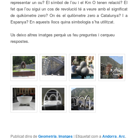
representar un ou? El símbol de l’ou i el Km Ο tenen relació? El
fet que l’ou sigui un cos de revolució té a veure amb el significat
de quikòmetre zero? On és el quilòmetre zero a Catalunya? I a
Espanya? En aquests llocs quina simbologia s’ha utilitzat.
Us deixo altres imatges perquè us feu preguntes i cerqueu
respostes.
Publicat dins de
Geometria
,
Imatges
|
Etiquetat com a
Andorra
,
Arc
,