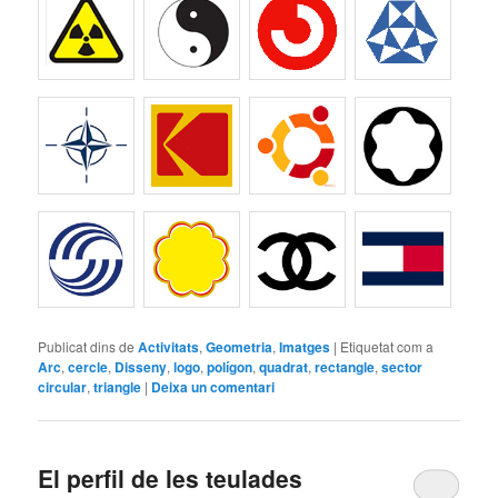
Publicat dins de
Activitats
,
Geometria
,
Imatges
|
Etiquetat com a
Arc
,
cercle
,
Disseny
,
logo
,
polígon
,
quadrat
,
rectangle
,
sector
circular
,
triangle
|
Deixa un comentari
El perfil de les teulades