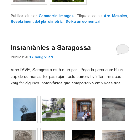
Publicat dins de
Geometria
,
Imatges
|
Etiquetat com a
Arc
,
Mosaics
,
Recobriment del pla
,
simetria
|
Deixa un comentari
Instantànies a Saragossa
Publicat el
17 maig 2013
Amb l’AVE, Saragossa està a un pas. Paga la pena anar-hi un
cap de setmana. Tot passejant pels carrers i visitant museus,
vaig fer algunes instantànies que comparteixo amb vosaltres.