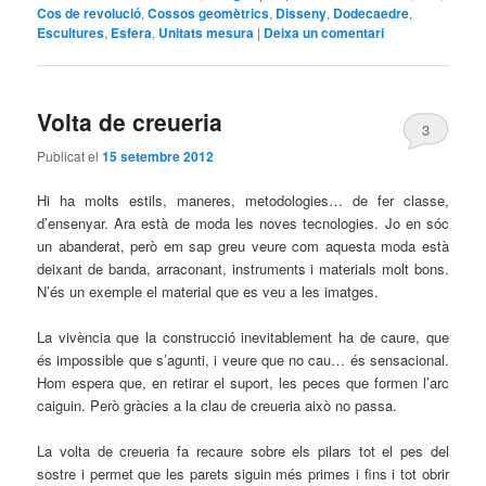
Cos de revolució
,
Cossos geomètrics
,
Disseny
,
Dodecaedre
,
Escultures
,
Esfera
,
Unitats mesura
|
Deixa un comentari
Volta de creueria
3
Publicat el
15 setembre 2012
Hi ha molts estils, maneres, metodologies… de fer classe,
d’ensenyar. Ara està de moda les noves tecnologies. Jo en sóc
un abanderat, però em sap greu veure com aquesta moda està
deixant de banda, arraconant, instruments i materials molt bons.
N’és un exemple el material que es veu a les imatges.
La vivència que la construcció inevitablement ha de caure, que
és impossible que s’agunti, i veure que no cau… és sensacional.
Hom espera que, en retirar el suport, les peces que formen l’arc
caiguin. Però gràcies a la clau de creueria això no passa.
La volta de creueria fa recaure sobre els pilars tot el pes del
sostre i permet que les parets siguin més primes i fins i tot obrir