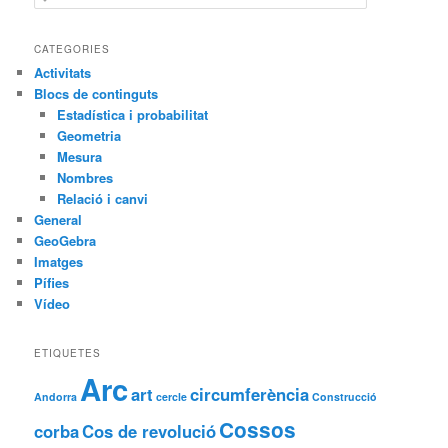
e
r
c
CATEGORIES
a
Activitats
Blocs de continguts
Estadística i probabilitat
Geometria
Mesura
Nombres
Relació i canvi
General
GeoGebra
Imatges
Pífies
Vídeo
ETIQUETES
Arc
art
circumferència
Andorra
cercle
Construcció
Cossos
corba
Cos de revolució