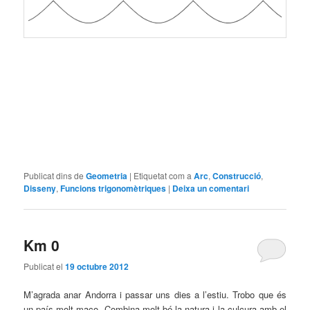
Publicat dins de
Geometria
|
Etiquetat com a
Arc
,
Construcció
,
Disseny
,
Funcions trigonomètriques
|
Deixa un comentari
Km 0
Publicat el
19 octubre 2012
M’agrada anar Andorra i passar uns dies a l’estiu. Trobo que és
un país molt maco. Combina molt bé la natura i la culcura amb el