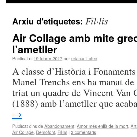
Fil·lis
Arxiu d'etiquetes:
Air Collage amb mite grec
l’ametller
Publicat el
19 febrer 2017
per
eriacuni_xtec
A classe d’Història i Fonaments 
Manel Trenchs ens ha manat de f
triat un quadre de Vincent Van 
(1888) amb l’ametller que acab
→
Publicat dins de
Abandonament
,
Amor més enllà de la mort
,
Art
Air Collage
,
Demofont
,
Fil·lis
|
3 comentaris