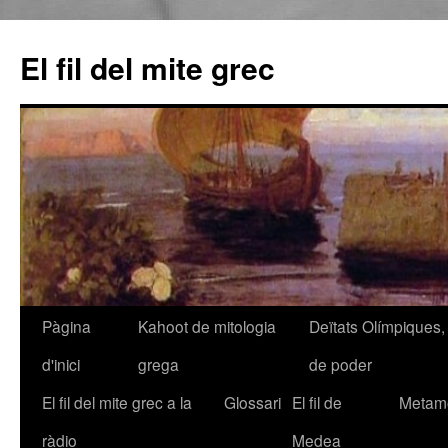
El fil del mite grec
Pàgina
Kahoot de mitologia
Deïtats Olímpiques, 
Vés
d'inici
grega
de poder
al
El fil del mite grec a la
Glossari
El fil de
Metamo
contingut
ràdio
Medea