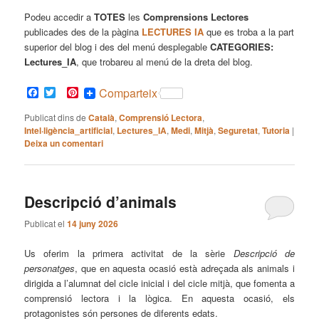
Podeu accedir a
TOTES
les
Comprensions Lectores
publicades des de la pàgina
LECTURES IA
que es troba a la part
superior del blog i des del menú desplegable
CATEGORIES:
Lectures_IA
, que trobareu al menú de la dreta del blog.
Facebook
Twitter
Pinterest
Comparteix
Publicat dins de
Català
,
Comprensió Lectora
,
Intel·ligència_artificial
,
Lectures_IA
,
Medi
,
Mitjà
,
Seguretat
,
Tutoria
|
Deixa un comentari
Descripció d’animals
Publicat el
14 juny 2026
Us oferim la primera activitat de la sèrie
Descripció de
personatges
, que en aquesta ocasió està adreçada als animals i
dirigida a l’alumnat del cicle inicial i del cicle mitjà, que fomenta a
comprensió lectora i la lògica. En aquesta ocasió, els
protagonistes són persones de diferents edats.