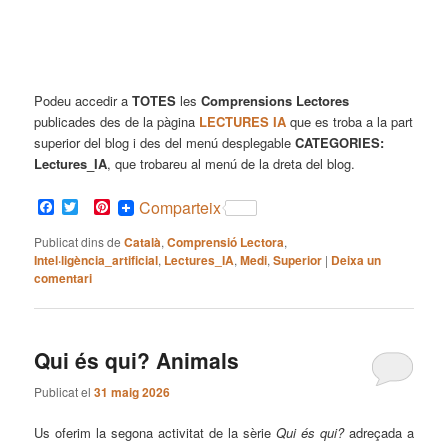
Podeu accedir a
TOTES
les
Comprensions Lectores
publicades des de la pàgina
LECTURES IA
que es troba a la part
superior del blog i des del menú desplegable
CATEGORIES:
Lectures_IA
, que trobareu al menú de la dreta del blog.
Facebook
Twitter
Pinterest
Comparteix
Publicat dins de
Català
,
Comprensió Lectora
,
Intel·ligència_artificial
,
Lectures_IA
,
Medi
,
Superior
|
Deixa un
comentari
Qui és qui? Animals
Publicat el
31 maig 2026
Us oferim la segona activitat de la sèrie
Qui és qui?
adreçada a