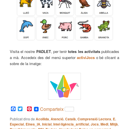
Visita el nostre
PADLET
, per tenir
totes les activitats
publicades
a mà. Accedeix des del menú superior
activiJocs
o bé clicant a
sobre de la imatge:
Facebook
Twitter
Pinterest
Comparteix
Publicat dins de
Acollida
,
Atenció
,
Català
,
Comprensió Lectora
,
E.
Especial
,
Eines_IA
,
Inicial
,
Intel·ligència_artificial
,
Jocs
,
Medi
,
Mitjà
,