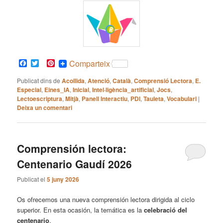
Facebook
Twitter
Pinterest
Comparteix
Publicat dins de
Acollida
,
Atenció
,
Català
,
Comprensió Lectora
,
E.
Especial
,
Eines_IA
,
Inicial
,
Intel·ligència_artificial
,
Jocs
,
Lectoescriptura
,
Mitjà
,
Panell Interactiu
,
PDI
,
Tauleta
,
Vocabulari
|
Deixa un comentari
Comprensión lectora:
Centenario Gaudí 2026
Publicat el
5 juny 2026
Os ofrecemos una nueva comprensión lectora dirigida al ciclo
superior. En esta ocasión, la temática es la
celebració del
centenario
.