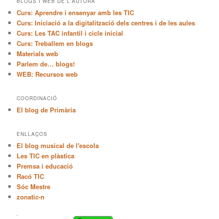
BLOGS I WEB DE L'AUTORA
Curs: Aprendre i ensenyar amb les TIC
Curs: Iniciació a la digitalització dels centres i de les aules
Curs: Les TAC infantil i cicle inicial
Curs: Treballem en blogs
Materials web
Parlem de… blogs!
WEB: Recursos web
COORDINACIÓ
El blog de Primària
ENLLAÇOS
El blog musical de l'escola
Les TIC en plàstica
Premsa i educació
Racó TIC
Sóc Mestre
zonatic-n