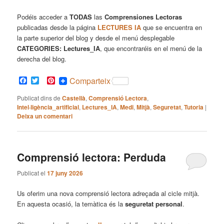
Podéis acceder a
TODAS
las
Comprensiones Lectoras
publicadas desde la página
LECTURES IA
que se encuentra en
la parte superior del blog y desde el menú desplegable
CATEGORIES: Lectures_IA
, que encontraréis en el menú de la
derecha del blog.
Facebook
Twitter
Pinterest
Comparteix
Publicat dins de
Castellà
,
Comprensió Lectora
,
Intel·ligència_artificial
,
Lectures_IA
,
Medi
,
Mitjà
,
Seguretat
,
Tutoria
|
Deixa un comentari
Comprensió lectora: Perduda
Publicat el
17 juny 2026
Us oferim una nova comprensió lectora adreçada al cicle mitjà.
En aquesta ocasió, la temàtica és la
seguretat personal
.