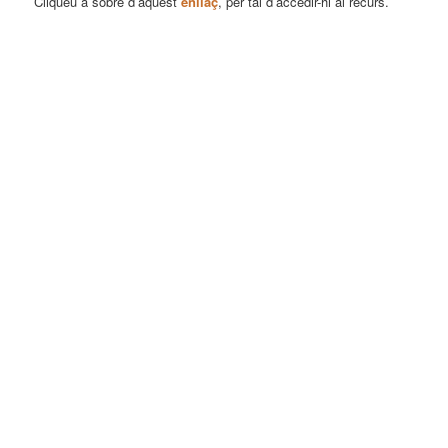
Cliqueu a sobre d’aquest
enllaç
, per tal d’accedir-hi al recurs.