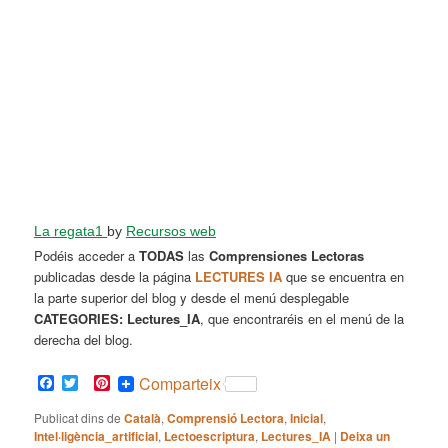
La regata1
by
Recursos web
Podéis acceder a
TODAS
las
Comprensiones Lectoras
publicadas desde la página
LECTURES IA
que se encuentra en
la parte superior del blog y desde el menú desplegable
CATEGORIES: Lectures_IA
, que encontraréis en el menú de la
derecha del blog.
Facebook
Twitter
Pinterest
Comparteix
Publicat dins de
Català
,
Comprensió Lectora
,
Inicial
,
Intel·ligència_artificial
,
Lectoescriptura
,
Lectures_IA
|
Deixa un