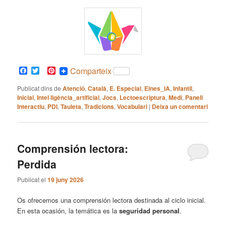
Facebook
Twitter
Pinterest
Comparteix
Publicat dins de
Atenció
,
Català
,
E. Especial
,
Eines_IA
,
Infantil
,
Inicial
,
Intel·ligència_artificial
,
Jocs
,
Lectoescriptura
,
Medi
,
Panell
Interactiu
,
PDI
,
Tauleta
,
Tradicions
,
Vocabulari
|
Deixa un comentari
Comprensión lectora:
Perdida
Publicat el
19 juny 2026
Os ofrecemos una comprensión lectora destinada al ciclo inicial.
En esta ocasión, la temática es la
seguridad personal
.