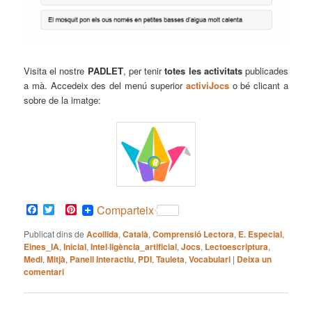
Visita el nostre
PADLET
, per tenir
totes les activitats
publicades
a mà. Accedeix des del menú superior
activiJocs
o bé clicant a
sobre de la imatge:
Facebook
Twitter
Pinterest
Comparteix
Publicat dins de
Acollida
,
Català
,
Comprensió Lectora
,
E. Especial
,
Eines_IA
,
Inicial
,
Intel·ligència_artificial
,
Jocs
,
Lectoescriptura
,
Medi
,
Mitjà
,
Panell Interactiu
,
PDI
,
Tauleta
,
Vocabulari
|
Deixa un
comentari