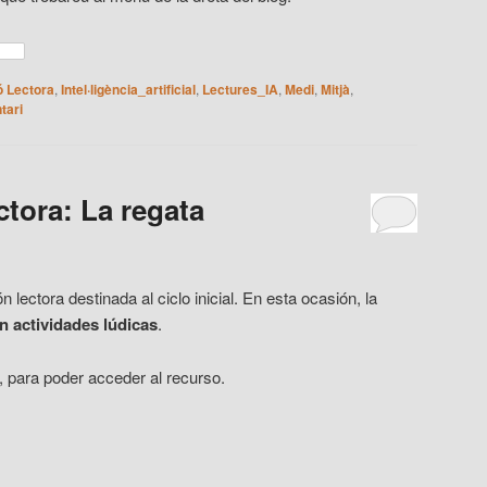
 Lectora
,
Intel·ligència_artificial
,
Lectures_IA
,
Medi
,
Mitjà
,
tari
tora: La regata
ectora destinada al ciclo inicial. En esta ocasión, la
en actividades lúdicas
.
, para poder acceder al recurso.