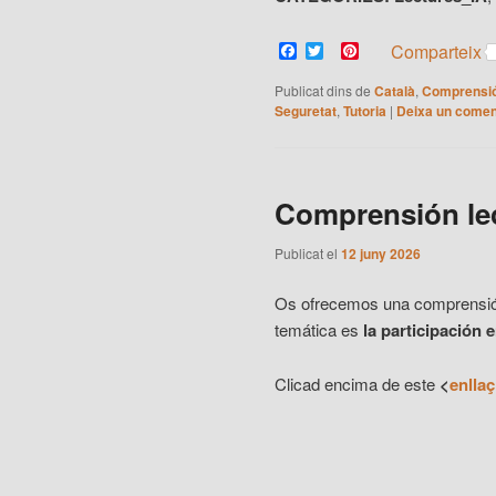
Facebook
Twitter
Pinterest
Comparteix
Publicat dins de
Català
,
Comprensió
Seguretat
,
Tutoria
|
Deixa un comen
Comprensión lec
Publicat el
12 juny 2026
Os ofrecemos una comprensión l
temática es
la participación 
Clicad encima de este
<
enllaç