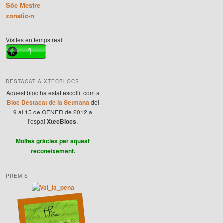
Sóc Mestre
zonatic-n
Visites en temps real
DESTACAT A XTECBLOCS
Aquest bloc ha estat escollit com a
Bloc Destacat de la Setmana
del
9 al 15 de GENER de 2012 a
l'espai
XtecBlocs
.
Moltes gràcies per aquest
reconeixement.
PREMIS