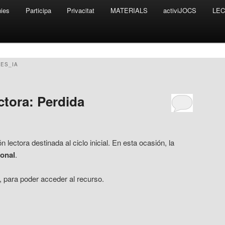
nies
Participa
Privacitat
MATERIALS
activiJOCS
LEC
ES_IA
tora: Perdida
ectora destinada al ciclo inicial. En esta ocasión, la
onal
.
, para poder acceder al recurso.