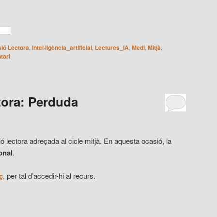
ió Lectora
,
Intel·ligència_artificial
,
Lectures_IA
,
Medi
,
Mitjà
,
tari
tora: Perduda
lectora adreçada al cicle mitjà. En aquesta ocasió, la
onal
.
ç
, per tal d’accedir-hi al recurs.