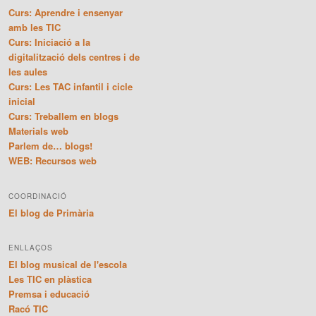
Curs: Aprendre i ensenyar
amb les TIC
Curs: Iniciació a la
digitalització dels centres i de
les aules
Curs: Les TAC infantil i cicle
inicial
Curs: Treballem en blogs
Materials web
Parlem de… blogs!
WEB: Recursos web
COORDINACIÓ
El blog de Primària
ENLLAÇOS
El blog musical de l'escola
Les TIC en plàstica
Premsa i educació
Racó TIC