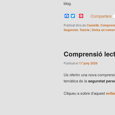
blog.
Facebook
Twitter
Pinterest
Comparteix
Publicat dins de
Castellà
,
Comprens
Seguretat
,
Tutoria
|
Deixa un comen
Comprensió lec
Publicat el
17 juny 2026
Us oferim una nova comprensió 
temàtica és la
seguretat pers
Cliqueu a sobre d’aquest
enlla