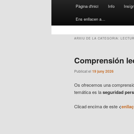
Menú
Pàgina d'inici
Info
Insíg
Aneu
Aneu
principal
Ens enllacen a…
al
al
contingut
contingut
ARXIU DE LA CATEGORIA:
LECTUR
principal
secundari
Comprensión lec
Publicat el
19 juny 2026
Os ofrecemos una comprensión l
temática es la
seguridad pers
Clicad encima de este
<
enllaç