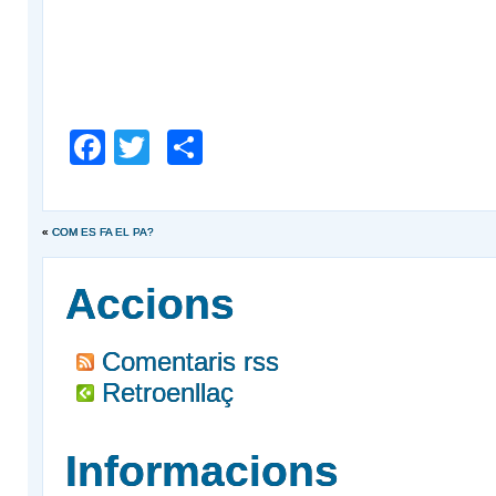
Facebook
Twitter
Comparteix
«
COM ES FA EL PA?
Accions
Comentaris rss
Retroenllaç
Informacions