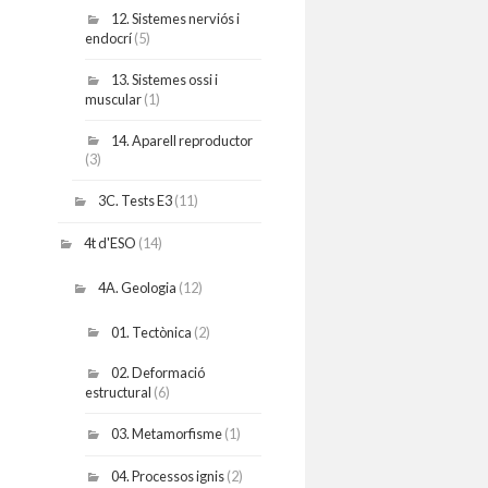
12. Sistemes nerviós i
endocrí
(5)
13. Sistemes ossi i
muscular
(1)
14. Aparell reproductor
(3)
3C. Tests E3
(11)
4t d'ESO
(14)
4A. Geologia
(12)
01. Tectònica
(2)
02. Deformació
estructural
(6)
03. Metamorfisme
(1)
04. Processos ignis
(2)