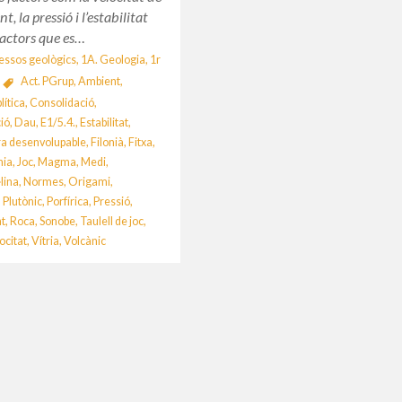
, la pressió i l’estabilitat
factors que es…
essos geològics
,
1A. Geologia
,
1r
Act. PGrup
,
Ambient
,
lítica
,
Consolidació
,
ció
,
Dau
,
E1/5.4.
,
Estabilitat
,
ra desenvolupable
,
Filonià
,
Fitxa
,
nia
,
Joc
,
Magma
,
Medi
,
·lina
,
Normes
,
Origami
,
,
Plutònic
,
Porfírica
,
Pressió
,
t
,
Roca
,
Sonobe
,
Taulell de joc
,
ocitat
,
Vítria
,
Volcànic