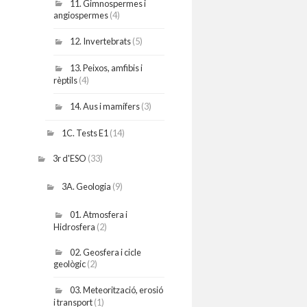
11. Gimnospermes i
angiospermes
(4)
12. Invertebrats
(5)
13. Peixos, amfibis i
rèptils
(4)
14. Aus i mamífers
(3)
1C. Tests E1
(14)
3r d'ESO
(33)
3A. Geologia
(9)
01. Atmosfera i
Hidrosfera
(2)
02. Geosfera i cicle
geològic
(2)
03. Meteorització, erosió
i transport
(1)