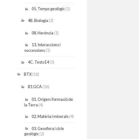
05. Temps geològic
(1)
4B. Biologia
(2)
08. Herència
(1)
13. Interaccions i
successions
(1)
4C. Tests E4
(5)
BTX
(16)
B1 GCA
(16)
01. Origen i formació de
la Terra
(4)
02. Matèria i minerals
(4)
03. Geosfera i cicle
geològic
(2)