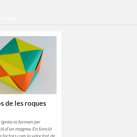
Pressió
bs de les roques
 ígnies es formen per
ció d’un magma. En funció
s factors com la velocitat de