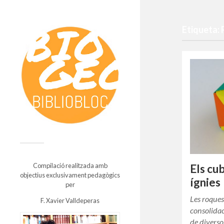
Etiqueta: 
Compilació realitzada amb
Els cu
objectius exclusivament pedagògics
ígnies
per
Les roques
F. Xavier Valldeperas
consolida
de diverso