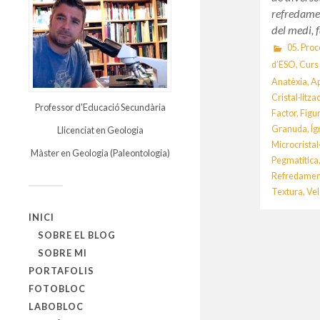
refredament
del medi, 
05. Proc
d’ESO
,
Curs
Anatèxia
,
Ap
Cristal·litza
Professor d'Educació Secundària
Factor
,
Figu
Granuda
,
Íg
Llicenciat en Geologia
Microcristal
Màster en Geologia (Paleontologia)
Pegmatítica
Refredamen
Textura
,
Vel
INICI
SOBRE EL BLOG
SOBRE MI
PORTAFOLIS
FOTOBLOC
LABOBLOC