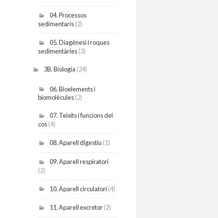
04. Processos
sedimentaris
(2)
05. Diagènesi i roques
sedimentàries
(3)
3B. Biologia
(24)
06. Bioelements i
biomolècules
(2)
07. Teixits i funcions del
cos
(4)
08. Aparell digestiu
(1)
09. Aparell respiratori
(2)
10. Aparell circulatori
(4)
11. Aparell excretor
(2)