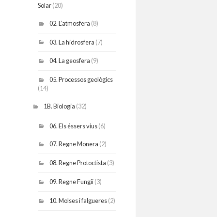
Solar
(20)
02. L’atmosfera
(8)
03. La hidrosfera
(7)
04. La geosfera
(9)
05. Processos geològics
(14)
1B. Biologia
(32)
06. Els éssers vius
(6)
07. Regne Monera
(2)
08. Regne Protoctista
(3)
09. Regne Fungii
(3)
10. Molses i falgueres
(2)