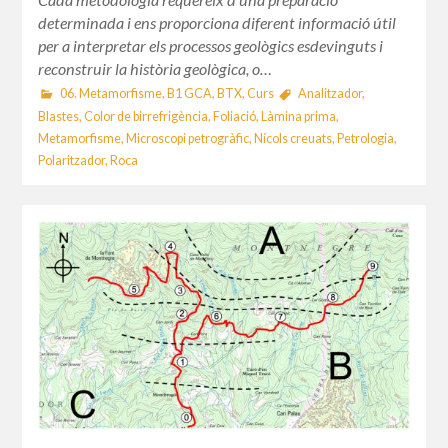
determinada i ens proporciona diferent informació útil
per a interpretar els processos geològics esdevinguts i
reconstruir la història geològica, o…
06. Metamorfisme
,
B1 GCA
,
BTX
,
Curs
Analitzador
,
Blastes
,
Color de birrefrigència
,
Foliació
,
Làmina prima
,
Metamorfisme
,
Microscopi petrogràfic
,
Nícols creuats
,
Petrologia
,
Polaritzador
,
Roca