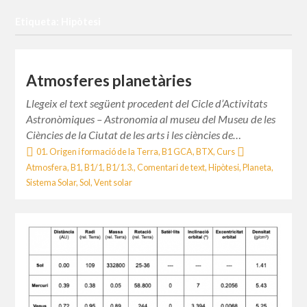
Etiqueta: Hipòtesi
Atmosferes planetàries
Llegeix el text següent procedent del Cicle d’Activitats
Astronòmiques – Astronomia al museu del Museu de les
Ciències de la Ciutat de les arts i les ciències de…
01. Origen i formació de la Terra
,
B1 GCA
,
BTX
,
Curs
Atmosfera
,
B1
,
B1/1
,
B1/1.3.
,
Comentari de text
,
Hipòtesi
,
Planeta
,
Sistema Solar
,
Sol
,
Vent solar