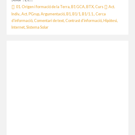
01. Origen i formació de la Terra
,
B1 GCA
,
BTX
,
Curs
Act.
Indiv.
,
Act. PGrup
,
Argumentació
,
B1
,
B1/1
,
B1/1.1.
,
Cerca
d'informació
,
Comentari de text
,
Contrast d'informació
,
Hipòtesi
,
Internet
,
Sistema Solar