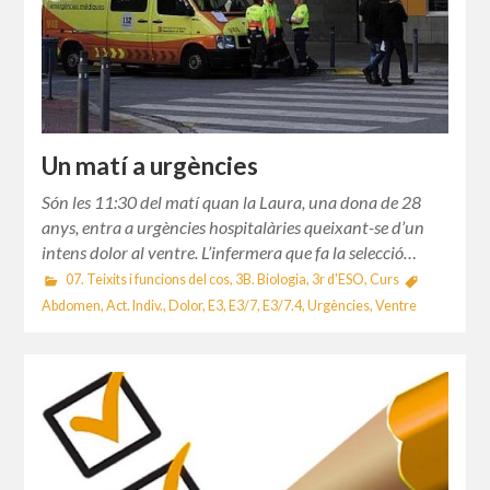
Un matí a urgències
Són les 11:30 del matí quan la Laura, una dona de 28
anys, entra a urgències hospitalàries queixant-se d’un
intens dolor al ventre. L’infermera que fa la selecció…
07. Teixits i funcions del cos
,
3B. Biologia
,
3r d'ESO
,
Curs
Abdomen
,
Act. Indiv.
,
Dolor
,
E3
,
E3/7
,
E3/7.4
,
Urgències
,
Ventre