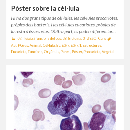
Pòster sobre la cèl·lula
Hi ha dos grans tipus de cèl·lules, les cèl·lules procariotes,
pròpies dels bacteris, i les cèl·lules eucariotes, pròpies de
la resta d’éssers vius. D’altra part, es poden diferenciar…
07. Teixits i funcions del cos
,
3B. Biologia
,
3r d'ESO
,
Curs
Act. PGrup
,
Animal
,
Cèl·lula
,
E3
,
E3/7
,
E3/7.1
,
Estructures
,
Eucariota
,
Funcions
,
Orgànuls
,
Panell
,
Pòster
,
Procariota
,
Vegetal