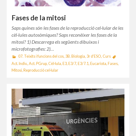
Fases de la mitosi
Saps quines són les fases de la reproducció cel·lular de les
cèl·lules autosòmiques? Saps reconèixer les fases de la
mitosi? 1) Descarrega els següents dibuixos i
microfotografies: 2)…
07. Teixits i funcions del cos
,
3B. Biologia
,
3r d'ESO
,
Curs
Act. Indiv.
,
Act. PGrup
,
Cèl·lula
,
E3
,
E3/7
,
E3/7.1
,
Eucariota
,
Fases
,
Mitosi
,
Reproducció cel·lular