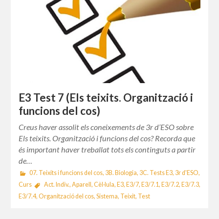
E3 Test 7 (Els teixits. Organització i
funcions del cos)
Creus haver assolit els coneixements de 3r d’ESO sobre
Els teixits. Organització i funcions del cos? Recorda que
és important haver treballat tots els continguts a partir
de…
07. Teixits i funcions del cos
,
3B. Biologia
,
3C. Tests E3
,
3r d'ESO
,
Curs
Act. Indiv.
,
Aparell
,
Cèl·lula
,
E3
,
E3/7
,
E3/7.1
,
E3/7.2
,
E3/7.3
,
E3/7.4
,
Organització del cos
,
Sistema
,
Teixit
,
Test