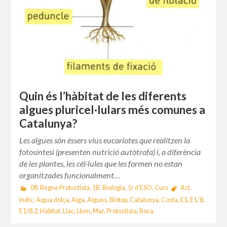
Quin és l’hàbitat de les diferents
algues pluricel·lulars més comunes a
Catalunya?
Les algues són éssers vius eucariotes que realitzen la
fotosíntesi (presenten nutrició autòtrofa) i, a diferència
de les plantes, les cèl·lules que les formen no estan
organitzades funcionalment…
08. Regne Protoctista
,
1B. Biologia
,
1r d’ESO
,
Curs
Act.
Indiv.
,
Aigua dolça
,
Alga
,
Algues
,
Biòtop
,
Catalunya
,
Costa
,
E1
,
E1/8
,
E1/8.2
,
Hàbitat
,
Llac
,
Llum
,
Mar
,
Protoctista
,
Roca